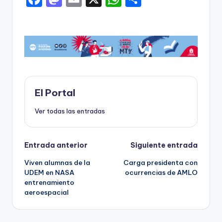
a
a
m
h
o
c
st
ai
a
m
e
o
l
ts
p
b
d
A
ar
o
o
p
ti
o
n
p
r
El Portal
k
Ver todas las entradas
Navegación
Entrada anterior
Siguiente entrada
Viven alumnas de la
Carga presidenta con
de
UDEM en NASA
ocurrencias de AMLO
entrenamiento
entradas
aeroespacial