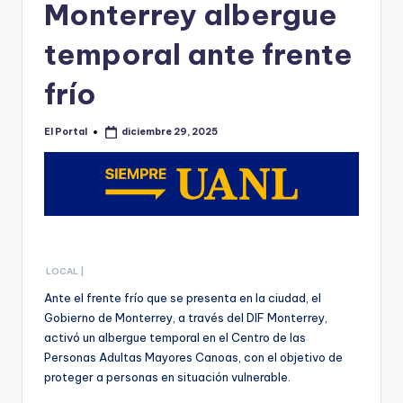
o
Monterrey albergue
n
temporal ante frente
t
frío
e
rr
El Portal
diciembre 29, 2025
Publicado
e
por
y
LOCAL |
Ante el frente frío que se presenta en la ciudad, el
Gobierno de Monterrey, a través del DIF Monterrey,
activó un albergue temporal en el Centro de las
Personas Adultas Mayores Canoas, con el objetivo de
proteger a personas en situación vulnerable.