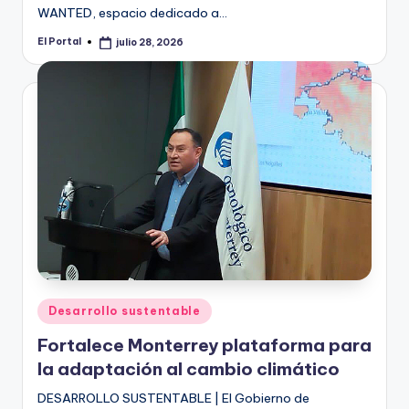
WANTED, espacio dedicado a…
El Portal
julio 28, 2026
Publicado
por
Publicado
Desarrollo sustentable
en
Fortalece Monterrey plataforma para
la adaptación al cambio climático
DESARROLLO SUSTENTABLE | El Gobierno de