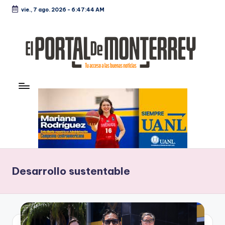
vie., 7 ago. 2026
-
6:47:45 AM
Saltar
al
contenido
E
Noticias
l
P
o
rt
al
Desarrollo sustentable
d
e
M