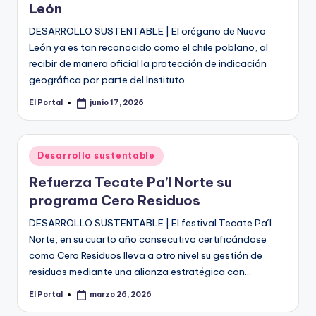
León
DESARROLLO SUSTENTABLE | El orégano de Nuevo
León ya es tan reconocido como el chile poblano, al
recibir de manera oficial la protección de indicación
geográfica por parte del Instituto…
El Portal
junio 17, 2026
Publicado
por
Publicado
Desarrollo sustentable
en
Refuerza Tecate Pa’l Norte su
programa Cero Residuos
DESARROLLO SUSTENTABLE | El festival Tecate Pa´l
Norte, en su cuarto año consecutivo certificándose
como Cero Residuos lleva a otro nivel su gestión de
residuos mediante una alianza estratégica con…
El Portal
marzo 26, 2026
Publicado
por