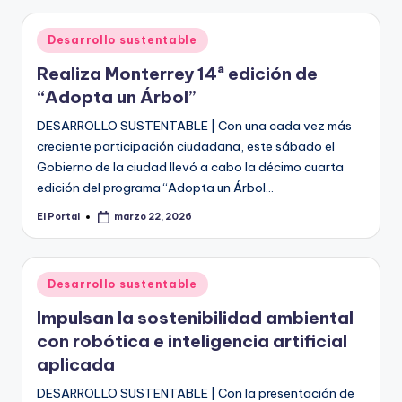
Publicado
Desarrollo sustentable
en
Realiza Monterrey 14ª edición de
“Adopta un Árbol”
DESARROLLO SUSTENTABLE | Con una cada vez más
creciente participación ciudadana, este sábado el
Gobierno de la ciudad llevó a cabo la décimo cuarta
edición del programa “Adopta un Árbol…
El Portal
marzo 22, 2026
Publicado
por
Publicado
Desarrollo sustentable
en
Impulsan la sostenibilidad ambiental
con robótica e inteligencia artificial
aplicada
DESARROLLO SUSTENTABLE | Con la presentación de