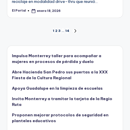
reciclaje en modalidad drive-thru que reunió…
El Portal
enero 18, 2026
Publicado
por
Paginación
1
2
3
…
14
SIGUIENTE
PÁGINA
de
entradas
Impulsa Monterrey taller para acompañar a
mujeres en procesos de pérdida y duelo
Abre Hacienda San Pedro sus puertas a la XXX
Fiesta de la Cultura Regional
Apoya Guadalupe en la limpieza de escuelas
Invita Monterrey a tramitar la tarjeta de la Regio
Ruta
Proponen mejorar protocolos de seguridad en
planteles educativos