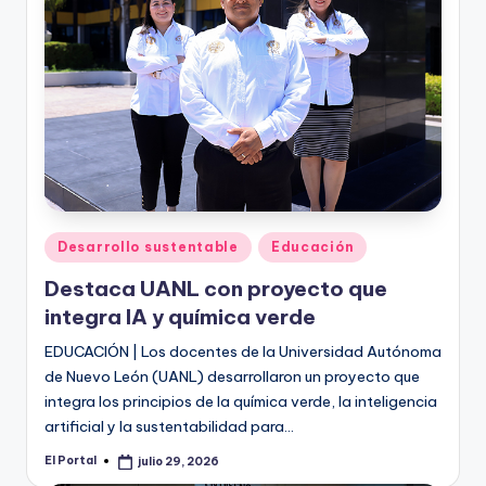
o
n
t
e
rr
e
y
Publicado
Desarrollo sustentable
Educación
en
Destaca UANL con proyecto que
integra IA y química verde
EDUCACIÓN | Los docentes de la Universidad Autónoma
de Nuevo León (UANL) desarrollaron un proyecto que
integra los principios de la química verde, la inteligencia
artificial y la sustentabilidad para…
El Portal
julio 29, 2026
Publicado
por