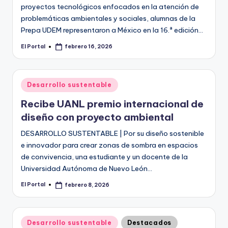
proyectos tecnológicos enfocados en la atención de
problemáticas ambientales y sociales, alumnas de la
Prepa UDEM representaron a México en la 16.ª edición…
El Portal
febrero 16, 2026
Publicado
por
Publicado
Desarrollo sustentable
en
Recibe UANL premio internacional de
diseño con proyecto ambiental
DESARROLLO SUSTENTABLE | Por su diseño sostenible
e innovador para crear zonas de sombra en espacios
de convivencia, una estudiante y un docente de la
Universidad Autónoma de Nuevo León…
El Portal
febrero 8, 2026
Publicado
por
Publicado
Desarrollo sustentable
Destacados