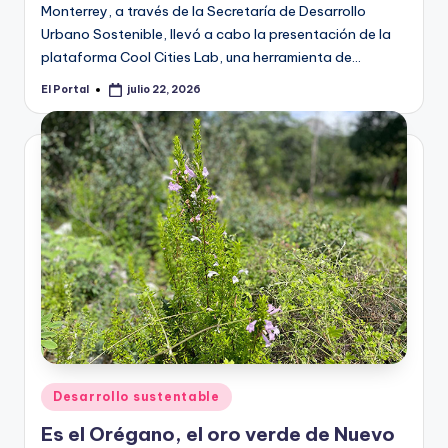
Monterrey, a través de la Secretaría de Desarrollo
Urbano Sostenible, llevó a cabo la presentación de la
plataforma Cool Cities Lab, una herramienta de…
El Portal
julio 22, 2026
Publicado
por
Publicado
Desarrollo sustentable
en
Es el Orégano, el oro verde de Nuevo