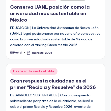
en
Conserva UANL posición como la
universidad más sustentable en
México
EDUCACIÓN | La Universidad Autónoma de Nuevo León
(UANL) logró posicionarse por noveno año consecutivo
como la universidad más sustentable de México de
acuerdo con el ranking Green Metric 2025.…
El Portal
enero 25, 2026
Publicado
por
Publicado
Desarrollo sustentable
en
Gran respuesta ciudadana en el
primer “Recicla y Resuelve” de 2026
DESARROLLO SUSTENTABLE | Con una respuesta
sobresaliente por parte de la ciudadanía, se llevó a
cabo el primer Recicla y Resuelve 2026, evento de