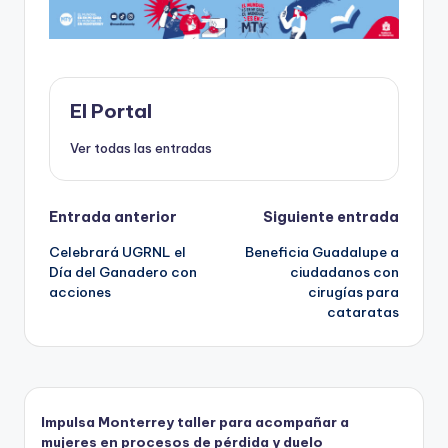
e
o
l
ts
p
b
d
A
ar
o
o
p
ti
o
n
p
r
El Portal
k
Ver todas las entradas
Navegación
Entrada anterior
Siguiente entrada
Celebrará UGRNL el
Beneficia Guadalupe a
de
Día del Ganadero con
ciudadanos con
acciones
cirugías para
entradas
cataratas
Impulsa Monterrey taller para acompañar a
mujeres en procesos de pérdida y duelo