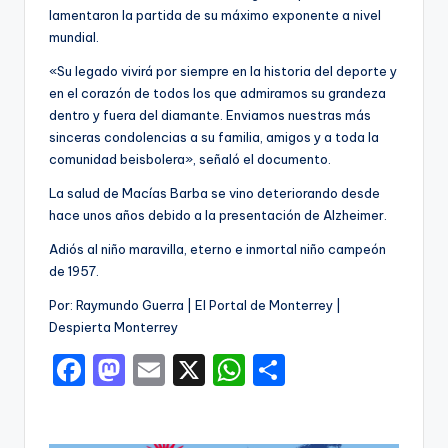
lamentaron la partida de su máximo exponente a nivel
mundial.
«Su legado vivirá por siempre en la historia del deporte y
en el corazón de todos los que admiramos su grandeza
dentro y fuera del diamante. Enviamos nuestras más
sinceras condolencias a su familia, amigos y a toda la
comunidad beisbolera», señaló el documento.
La salud de Macías Barba se vino deteriorando desde
hace unos años debido a la presentación de Alzheimer.
Adiós al niño maravilla, eterno e inmortal niño campeón
de 1957.
Por: Raymundo Guerra | El Portal de Monterrey |
Despierta Monterrey
F
M
E
X
W
C
a
a
m
h
o
c
st
ai
a
m