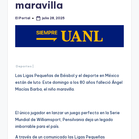
o
maravilla
n
El Portal
julio 28, 2025
t
Publicado
por
e
rr
e
y
Deportes |
Las Ligas Pequeñas de Béisbol y el deporte en México
están de luto. Este domingo a los 80 años falleció Ángel
Macías Barba, el niño maravilla.
El único jugador en lanzar un juego perfecto en la Serie
Mundial de Williamsport, Pensilvania deja un legado
imborrable para el país.
A través de un comunicado las Ligas Pequeñas