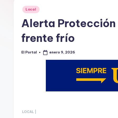
d
Publicado
Local
e
en
Alerta Protección
M
frente frío
o
n
enero 9, 2026
El Portal
Publicado
t
por
e
rr
e
y
LOCAL |