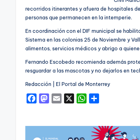
recorridos itinerantes y afuera de hospitales d
personas que permanecen en la intemperie.
En coordinación con el DIF municipal se habili
Sistema en las colonias 25 de Noviembre y Val
alimentos, servicios médicos y abrigo a quienes
Fernando Escobedo recomienda además protege
resguardar a las mascotas y no dejarlos en tec
Redacción | El Portal de Monterrey
F
M
E
X
W
C
a
a
m
h
o
c
st
ai
a
m
e
o
l
ts
p
b
d
A
ar