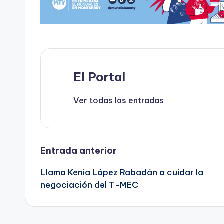
o
o
p
ti
o
n
p
r
k
El Portal
Ver todas las entradas
Navegación
Entrada anterior
Llama Kenia López Rabadán a cuidar la
de
negociación del T-MEC
entradas