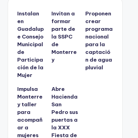
Instalan
Invitan a
Proponen
en
formar
crear
Guadalup
parte de
programa
e Consejo
la SSPC
nacional
Municipal
de
para la
de
Monterre
captació
Participa
y
n de agua
ción de la
pluvial
Mujer
Impulsa
Abre
Monterre
Hacienda
y taller
San
para
Pedro sus
acompañ
puertas a
ar a
la XXX
mujeres
Fiesta de