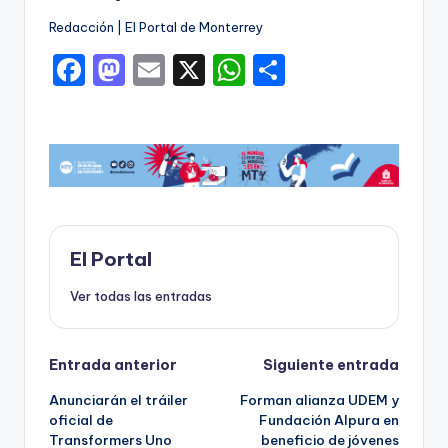
Redacción | El Portal de Monterrey
F
M
E
X
W
C
a
a
m
h
o
c
st
ai
a
m
e
o
l
ts
p
b
d
A
ar
o
o
p
ti
o
n
p
r
El Portal
k
Ver todas las entradas
Navegación
Entrada anterior
Siguiente entrada
Anunciarán el tráiler
Forman alianza UDEM y
de
oficial de
Fundación Alpura en
Transformers Uno
beneficio de jóvenes