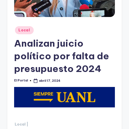
o
n
t
e
Publicado
Local
en
rr
Analizan juicio
e
político por falta de
y
presupuesto 2024
El Portal
abril 17, 2024
Publicado
por
Local |