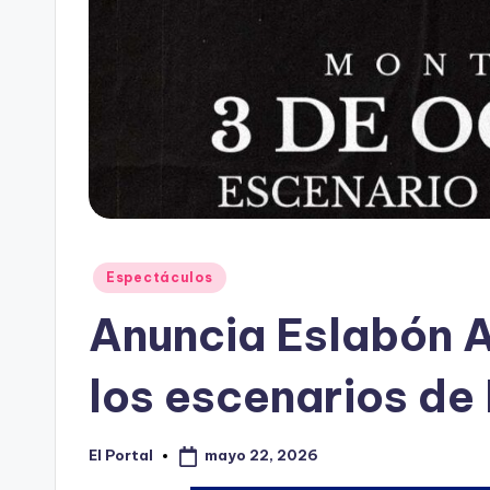
Publicado
Espectáculos
en
Anuncia Eslabón 
los escenarios de
mayo 22, 2026
El Portal
Publicado
por