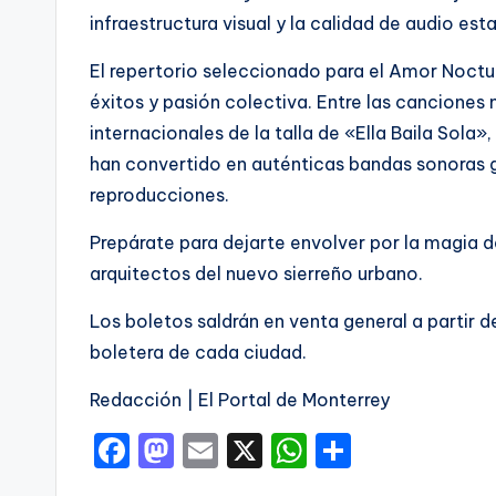
infraestructura visual y la calidad de audio est
El repertorio seleccionado para el Amor Noctu
éxitos y pasión colectiva. Entre las canciones
internacionales de la talla de «Ella Baila Sola
han convertido en auténticas bandas sonoras g
reproducciones.
Prepárate para dejarte envolver por la magia de 
arquitectos del nuevo sierreño urbano.
Los boletos saldrán en venta general a partir 
boletera de cada ciudad.
Redacción | El Portal de Monterrey
F
M
E
X
W
C
a
a
m
h
o