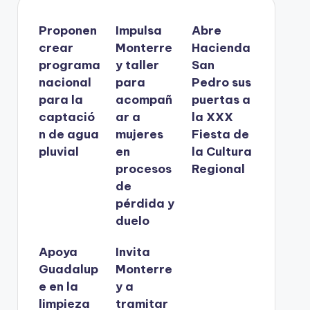
Proponen
Impulsa
Abre
crear
Monterre
Hacienda
programa
y taller
San
nacional
para
Pedro sus
para la
acompañ
puertas a
captació
ar a
la XXX
n de agua
mujeres
Fiesta de
pluvial
en
la Cultura
procesos
Regional
de
pérdida y
duelo
Apoya
Invita
Guadalup
Monterre
e en la
y a
limpieza
tramitar