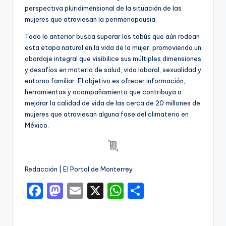
perspectiva pluridimensional de la situación de las
mujeres que atraviesan la perimenopausia.
Todo lo anterior busca superar los tabús que aún rodean
esta etapa natural en la vida de la mujer, promoviendo un
abordaje integral que visibilice sus múltiples dimensiones
y desafíos en materia de salud, vida laboral, sexualidad y
entorno familiar. El objetivo es ofrecer información,
herramientas y acompañamiento que contribuya a
mejorar la calidad de vida de las cerca de 20 millones de
mujeres que atraviesan alguna fase del climaterio en
México.
Redacción | El Portal de Monterrey
F
M
E
X
W
C
a
a
m
h
o
c
st
ai
a
m