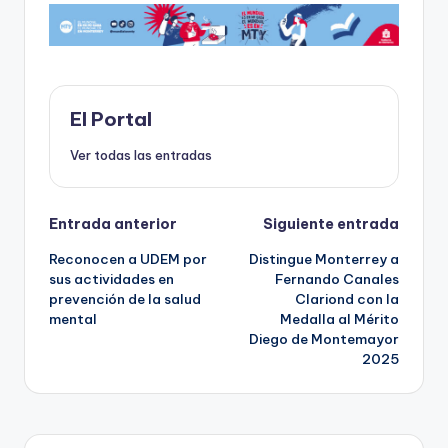
e
o
l
ts
p
b
d
A
ar
o
o
p
ti
o
n
p
r
El Portal
k
Ver todas las entradas
Navegación
Entrada anterior
Siguiente entrada
Reconocen a UDEM por
Distingue Monterrey a
de
sus actividades en
Fernando Canales
prevención de la salud
Clariond con la
entradas
mental
Medalla al Mérito
Diego de Montemayor
2025