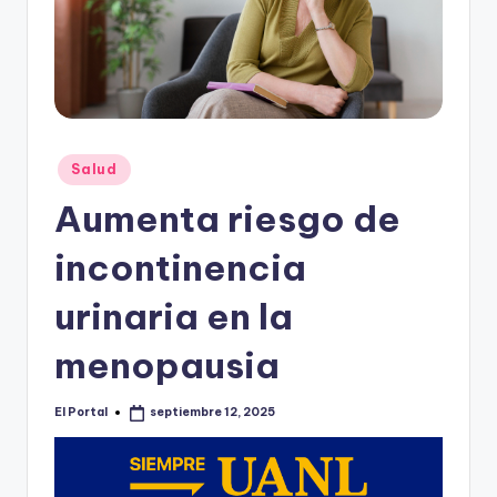
o
n
t
e
rr
Publicado
Salud
e
en
Aumenta riesgo de
y
incontinencia
urinaria en la
menopausia
El Portal
septiembre 12, 2025
Publicado
por