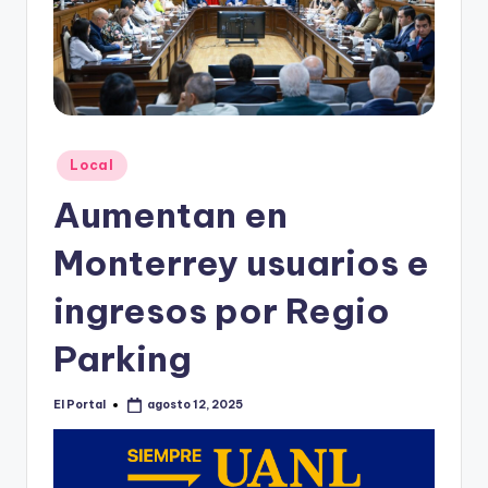
o
n
t
e
rr
Publicado
Local
e
en
Aumentan en
y
Monterrey usuarios e
ingresos por Regio
Parking
El Portal
agosto 12, 2025
Publicado
por