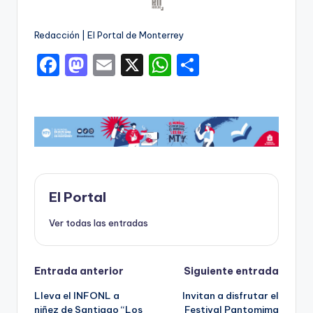
Redacción | El Portal de Monterrey
F
M
E
X
W
C
a
a
m
h
o
c
st
ai
a
m
e
o
l
ts
p
b
d
A
ar
o
o
p
ti
o
n
p
r
El Portal
k
Ver todas las entradas
Navegación
Entrada anterior
Siguiente entrada
Lleva el INFONL a
Invitan a disfrutar el
de
niñez de Santiago “Los
Festival Pantomima