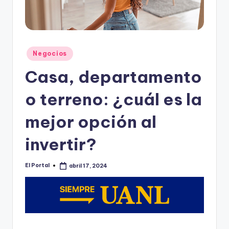
o
n
t
e
Publicado
Negocios
en
rr
Casa, departamento
e
o terreno: ¿cuál es la
y
mejor opción al
invertir?
El Portal
abril 17, 2024
Publicado
por