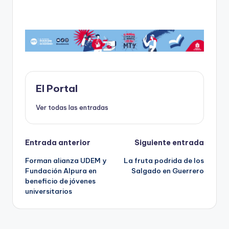
a
a
m
h
o
c
st
ai
a
m
e
o
l
ts
p
b
d
A
ar
o
o
p
ti
o
n
p
r
El Portal
k
Ver todas las entradas
Navegación
Entrada anterior
Siguiente entrada
Forman alianza UDEM y
La fruta podrida de los
de
Fundación Alpura en
Salgado en Guerrero
beneficio de jóvenes
entradas
universitarios