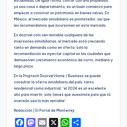
estabilidad. De igual forma, contar con una propiedad,
ya sea casa o departamento, es un buen comienzo para
empezar a construir un patrimonio en bienes raíces. En
México, el mercado inmobiliario es prometedor, así que
les recomendamos que incursionen en este mercado.
En doorvel.com ven rentable cualquiera de las
inversiones inmobiliarias, el mercado está creciendo
tanto en demanda como en oferta, solo la
recomendación es inyectar capital en las ciudades que
demuestren crecimiento económico de corto, mediano y
largo plazo.
En la Proptech Doorvel Home / Business se puede
consultar la oferta inmobiliaria del país, tanto
residencial como industrial; “el 2024 es un excelente
año para invertir, solo tienes que asesórate para que tú
inversión sea la más rentable”.
Redacción | El Portal de Monterrey
F
M
E
X
W
C