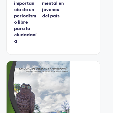
importan
mental en
cia de un
jóvenes
periodism
del país
o libre
para la
ciudadaní
a