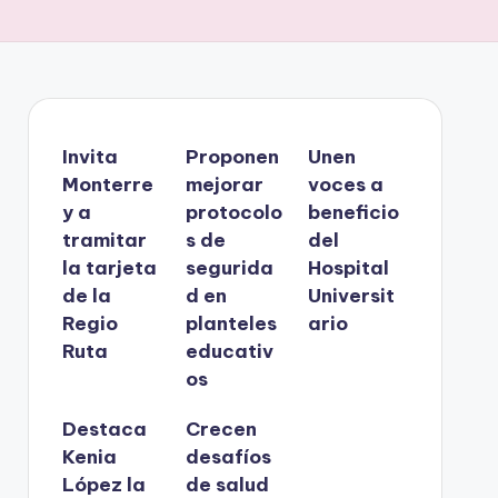
Invita
Proponen
Unen
Monterre
mejorar
voces a
y a
protocolo
beneficio
tramitar
s de
del
la tarjeta
segurida
Hospital
de la
d en
Universit
Regio
planteles
ario
Ruta
educativ
os
Destaca
Crecen
Kenia
desafíos
López la
de salud