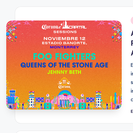
E
P
p