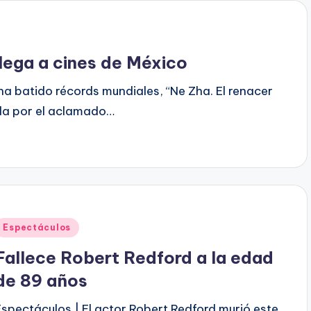
llega a cines de México
ha batido récords mundiales, “Ne Zha. El renacer
ida por el aclamado…
Publicado
Espectáculos
en
Fallece Robert Redford a la edad
de 89 años
Espectáculos | El actor Robert Redford murió este