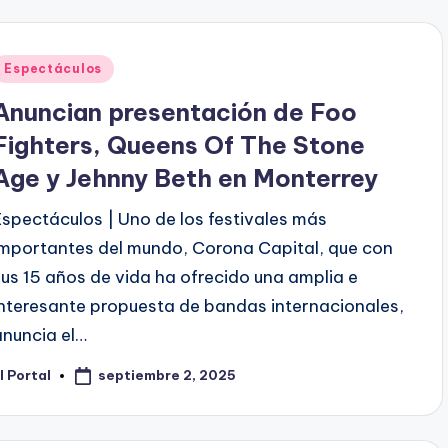
Publicado
Espectáculos
en
Anuncian presentación de Foo
Fighters, Queens Of The Stone
Age y Jehnny Beth en Monterrey
Espectáculos | Uno de los festivales más
importantes del mundo, Corona Capital, que con
sus 15 años de vida ha ofrecido una amplia e
interesante propuesta de bandas internacionales,
anuncia el…
septiembre 2, 2025
l Portal
ublicado
or