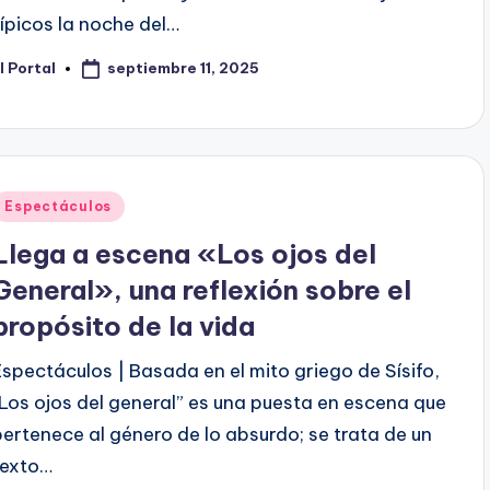
típicos la noche del…
septiembre 11, 2025
l Portal
ublicado
or
Publicado
Espectáculos
en
Llega a escena «Los ojos del
General», una reflexión sobre el
propósito de la vida
Espectáculos | Basada en el mito griego de Sísifo,
“Los ojos del general” es una puesta en escena que
pertenece al género de lo absurdo; se trata de un
texto…