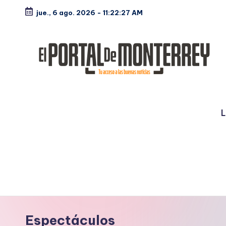
jue., 6 ago. 2026
-
11:22:28 AM
Saltar
al
contenido
E
Noticias
l
L
P
o
rt
a
l
Espectáculos