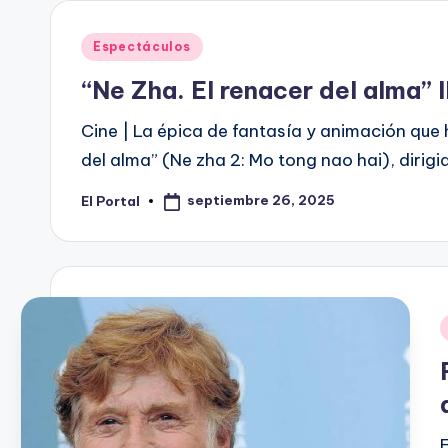
Publicado
Espectáculos
en
“Ne Zha. El renacer del alma” 
Cine | La épica de fantasía y animación que 
del alma” (Ne zha 2: Mo tong nao hai), dirig
septiembre 26, 2025
El Portal
Publicado
por