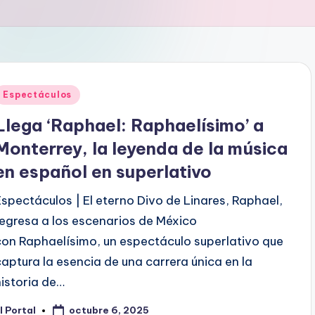
Publicado
Espectáculos
en
Llega ‘Raphael: Raphaelísimo’ a
Monterrey, la leyenda de la música
en español en superlativo
Espectáculos | El eterno Divo de Linares, Raphael,
regresa a los escenarios de México
con Raphaelísimo, un espectáculo superlativo que
captura la esencia de una carrera única en la
historia de…
octubre 6, 2025
l Portal
ublicado