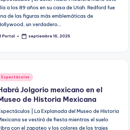
día a los 89 años en su casa de Utah. Redford fue
una de las figuras más emblemáticas de
Hollywood, un verdadero…
septiembre 16, 2025
l Portal
ublicado
or
Publicado
Espectáculos
en
Habrá Jolgorio mexicano en el
Museo de Historia Mexicana
Espectáculos | La Explanada del Museo de Historia
Mexicana se vestirá de fiesta mientras el suelo
vibra con el zapateo y los colores de los trajes