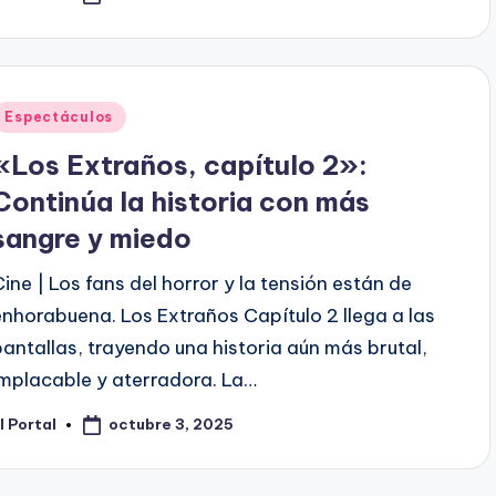
or
Publicado
Espectáculos
en
«Los Extraños, capítulo 2»:
Continúa la historia con más
sangre y miedo
Cine | Los fans del horror y la tensión están de
enhorabuena. Los Extraños Capítulo 2 llega a las
pantallas, trayendo una historia aún más brutal,
implacable y aterradora. La…
octubre 3, 2025
l Portal
ublicado
or