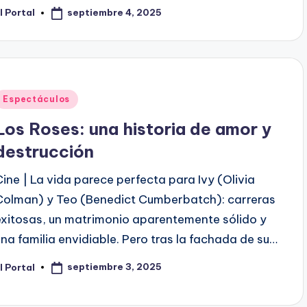
septiembre 4, 2025
l Portal
ublicado
or
Publicado
Espectáculos
en
Los Roses: una historia de amor y
destrucción
Cine | La vida parece perfecta para Ivy (Olivia
Colman) y Teo (Benedict Cumberbatch): carreras
exitosas, un matrimonio aparentemente sólido y
una familia envidiable. Pero tras la fachada de su…
septiembre 3, 2025
l Portal
ublicado
or