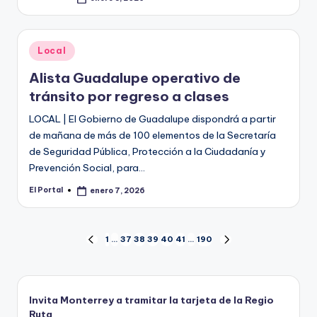
Publicado
por
Publicado
Local
en
Alista Guadalupe operativo de
tránsito por regreso a clases
LOCAL | El Gobierno de Guadalupe dispondrá a partir
de mañana de más de 100 elementos de la Secretaría
de Seguridad Pública, Protección a la Ciudadanía y
Prevención Social, para…
El Portal
enero 7, 2026
Publicado
por
Paginación
1
…
37
38
39
40
41
…
190
PÁGINA
SIGUIENTE
ANTERIOR
PÁGINA
de
entradas
Invita Monterrey a tramitar la tarjeta de la Regio
Ruta