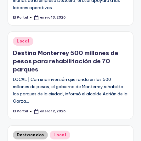
manos de la empresa DeAcero, el cual apoyará a las
labores operativas…
El Portal
enero 13, 2026
Publicado
por
Publicado
Local
en
Destina Monterrey 500 millones de
pesos para rehabilitación de 70
parques
LOCAL | Con una inversión que ronda en los 500
millones de pesos, el gobierno de Monterrey rehabilita
los parques de la ciudad, informó el alcalde Adrián de la
Garza…
El Portal
enero 12, 2026
Publicado
por
Publicado
Destacados
Local
en