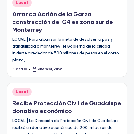
o
Publicado
Local
en
n
Arranca Adrián de la Garza
t
construcción del C4 en zona sur de
Monterrey
e
LOCAL | Para alcanzar la meta de devolver la paz y
rr
tranquilidad a Monterrey, el Gobierno de la ciudad
e
invierte alrededor de 500 millones de pesos en el corto
y
plazo,…
El Portal
enero 13, 2026
Publicado
por
Publicado
Local
en
Recibe Protección Civil de Guadalupe
donativo económico
LOCAL | La Dirección de Protección Civil de Guadalupe
recibió un donativo económico de 200 mil pesos de