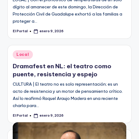
dígito al amanecer de este domingo, la Dirección de
Protección Civil de Guadalupe exhortó a las familias a
proteger a…
El Portal
enero 9, 2026
Publicado
por
Publicado
Local
en
Dramafest en NL: el teatro como
puente, resistencia y espejo
CULTURA | El teatro no es solo representación; es un
acto de resistencia y un motor de pensamiento crítico.
Así lo reafirmó Raquel Araujo Madera en una reciente
charla para…
El Portal
enero 9, 2026
Publicado
por