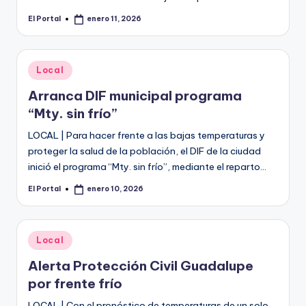
El Portal
enero 11, 2026
Publicado
por
Publicado
Local
en
Arranca DIF municipal programa
“Mty. sin frío”
LOCAL | Para hacer frente a las bajas temperaturas y
proteger la salud de la población, el DIF de la ciudad
inició el programa “Mty. sin frío”, mediante el reparto…
El Portal
enero 10, 2026
Publicado
por
Publicado
Local
en
Alerta Protección Civil Guadalupe
por frente frío
LOCAL | Con el pronóstico de temperaturas de un solo