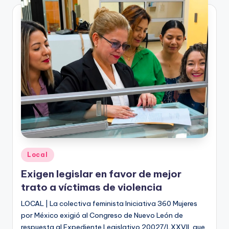
Publicado
Local
en
Exigen legislar en favor de mejor
trato a víctimas de violencia
LOCAL | La colectiva feminista Iniciativa 360 Mujeres
por México exigió al Congreso de Nuevo León de
respuesta al Expediente Legislativo 20027/LXXVII, que