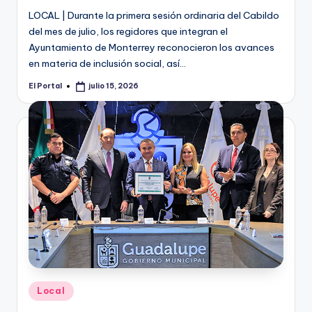
LOCAL | Durante la primera sesión ordinaria del Cabildo
del mes de julio, los regidores que integran el
Ayuntamiento de Monterrey reconocieron los avances
en materia de inclusión social, así…
El Portal
julio 15, 2026
Publicado
por
Publicado
Local
en