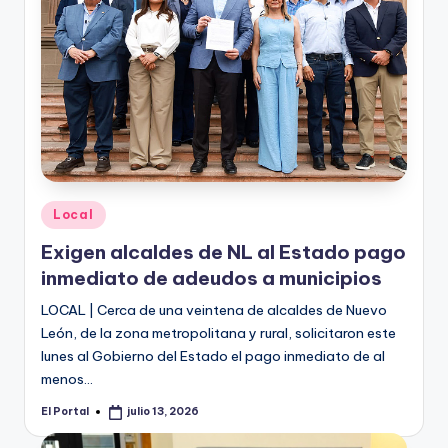
Publicado
Local
en
Exigen alcaldes de NL al Estado pago
inmediato de adeudos a municipios
LOCAL | Cerca de una veintena de alcaldes de Nuevo
León, de la zona metropolitana y rural, solicitaron este
lunes al Gobierno del Estado el pago inmediato de al
menos…
El Portal
julio 13, 2026
Publicado
por