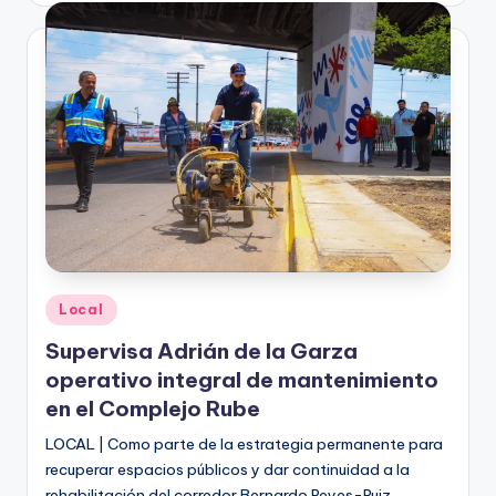
Publicado
Local
en
Supervisa Adrián de la Garza
operativo integral de mantenimiento
en el Complejo Rube
LOCAL | Como parte de la estrategia permanente para
recuperar espacios públicos y dar continuidad a la
rehabilitación del corredor Bernardo Reyes-Ruiz