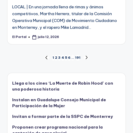
LOCAL | En una jornada llena de rimas y ánimos
competitivos, Martha Herrera, titular de la Comisión
Operativa Municipal (COM) de Movimiento Ciudadano
en Monterrey, y el rapero Mike Lamadrid…
El Portal
julio 12, 2026
Publicado
por
Paginación
1
2
3
4
5
6
…
191
PÁGINA
SIGUIENTE
ANTERIOR
PÁGINA
de
entradas
Llega a los cines ‘La Muerte de Robin Hood’ con
una poderosa historia
Instalan en Guadalupe Consejo Municipal de
Participación de la Mujer
Invitan a formar parte de la SSPC de Monterrey
Proponen crear programa nacional para la
captación de agua pluvial