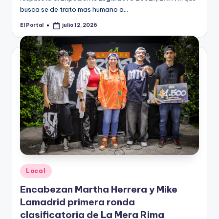
busca se de trato mas humano a…
El Portal
julio 12, 2026
Publicado
por
Publicado
Local
en
Encabezan Martha Herrera y Mike
Lamadrid primera ronda
clasificatoria de La Mera Rima