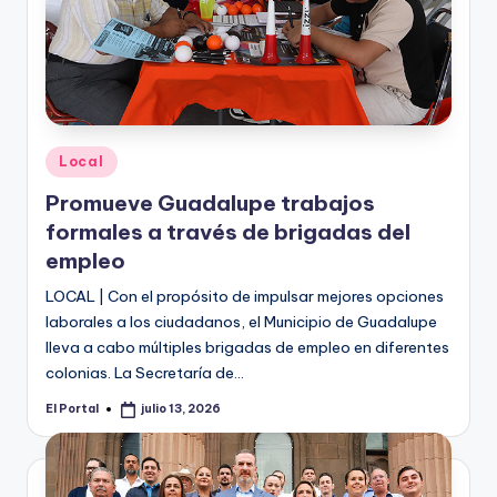
Publicado
Local
en
Promueve Guadalupe trabajos
formales a través de brigadas del
empleo
LOCAL | Con el propósito de impulsar mejores opciones
laborales a los ciudadanos, el Municipio de Guadalupe
lleva a cabo múltiples brigadas de empleo en diferentes
colonias. La Secretaría de…
El Portal
julio 13, 2026
Publicado
por