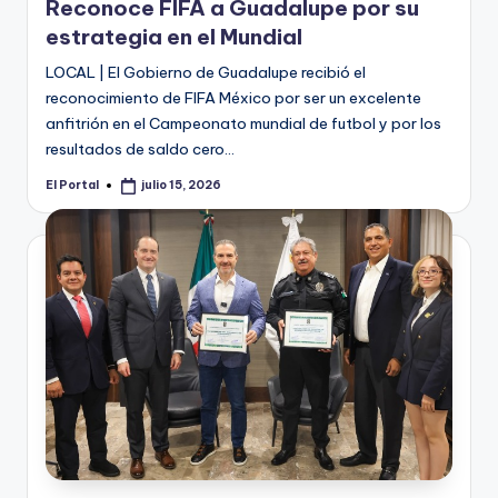
Reconoce FIFA a Guadalupe por su
estrategia en el Mundial
LOCAL | El Gobierno de Guadalupe recibió el
reconocimiento de FIFA México por ser un excelente
anfitrión en el Campeonato mundial de futbol y por los
resultados de saldo cero…
El Portal
julio 15, 2026
Publicado
por