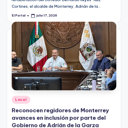
Cortines, el alcalde de Monterrey, Adrián de la…
El Portal
julio 17, 2026
Publicado
por
Publicado
Local
en
Reconocen regidores de Monterrey
avances en inclusión por parte del
Gobierno de Adrián de la Garza