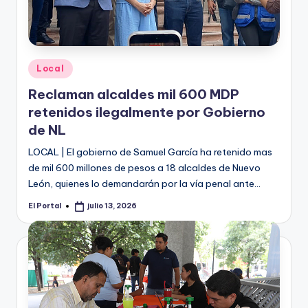
Publicado
Local
en
Reclaman alcaldes mil 600 MDP
retenidos ilegalmente por Gobierno
de NL
LOCAL | El gobierno de Samuel García ha retenido mas
de mil 600 millones de pesos a 18 alcaldes de Nuevo
León, quienes lo demandarán por la vía penal ante…
El Portal
julio 13, 2026
Publicado
por