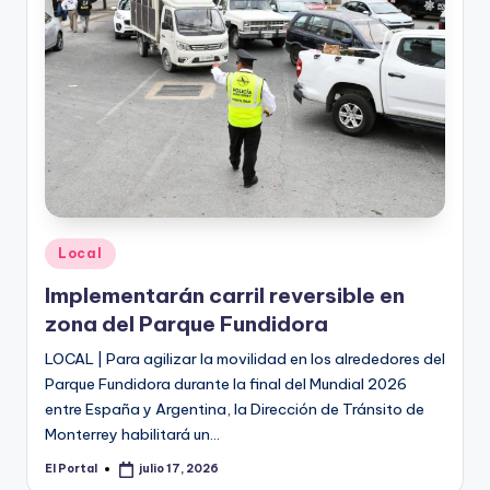
o
n
t
e
rr
e
y
Publicado
Local
en
Implementarán carril reversible en
zona del Parque Fundidora
LOCAL | Para agilizar la movilidad en los alrededores del
Parque Fundidora durante la final del Mundial 2026
entre España y Argentina, la Dirección de Tránsito de
Monterrey habilitará un…
El Portal
julio 17, 2026
Publicado
por