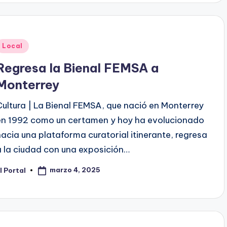
Publicado
Local
en
Regresa la Bienal FEMSA a
Monterrey
Cultura | La Bienal FEMSA, que nació en Monterrey
en 1992 como un certamen y hoy ha evolucionado
hacia una plataforma curatorial itinerante, regresa
a la ciudad con una exposición…
marzo 4, 2025
l Portal
ublicado
or