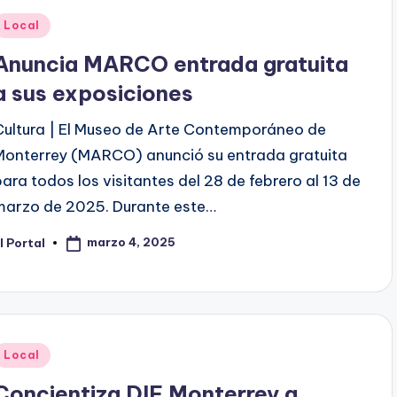
Publicado
Local
en
Anuncia MARCO entrada gratuita
a sus exposiciones
Cultura | El Museo de Arte Contemporáneo de
Monterrey (MARCO) anunció su entrada gratuita
para todos los visitantes del 28 de febrero al 13 de
marzo de 2025. Durante este…
marzo 4, 2025
l Portal
ublicado
or
Publicado
Local
en
Concientiza DIF Monterrey a