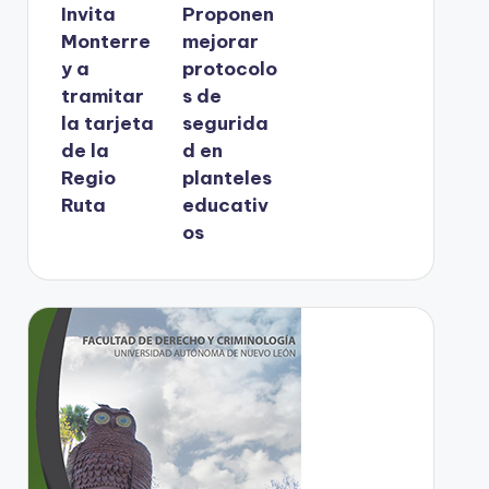
Invita
Proponen
Monterre
mejorar
y a
protocolo
tramitar
s de
la tarjeta
segurida
de la
d en
Regio
planteles
Ruta
educativ
os