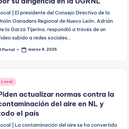
por su dirigencia en la UGRNL
Local | El presidente del Consejo Directivo de la
Unión Ganadera Regional de Nuevo León, Adrián
De la Garza Tijerina, respondió a través de un
video subido a redes sociales…
marzo 4, 2025
l Portal
ublicado
or
Publicado
Local
en
Piden actualizar normas contra la
contaminación del aire en NL y
todo el país
Local | La contaminación del aire se ha convertido