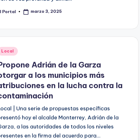
marzo 3, 2025
l Portal
ublicado
or
Publicado
Local
en
Propone Adrián de la Garza
otorgar a los municipios más
atribuciones en la lucha contra la
contaminación
Local | Una serie de propuestas específicas
presentó hoy el alcalde Monterrey, Adrián de la
Garza, a las autoridades de todos los niveles
presentes en la firma del acuerdo para…