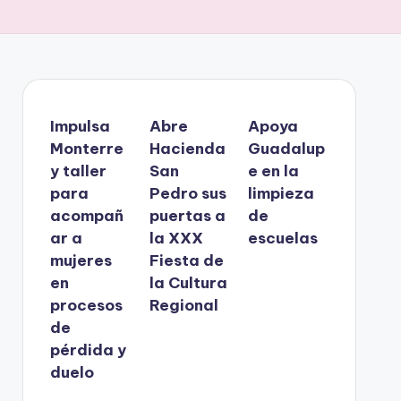
Impulsa
Abre
Apoya
Monterre
Hacienda
Guadalup
y taller
San
e en la
para
Pedro sus
limpieza
acompañ
puertas a
de
ar a
la XXX
escuelas
mujeres
Fiesta de
en
la Cultura
procesos
Regional
de
pérdida y
duelo