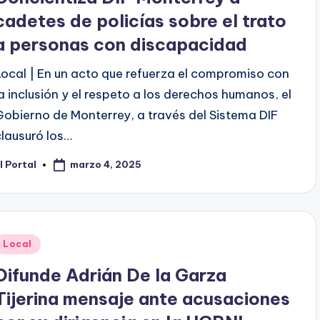
cadetes de policías sobre el trato
a personas con discapacidad
Local | En un acto que refuerza el compromiso con
la inclusión y el respeto a los derechos humanos, el
Gobierno de Monterrey, a través del Sistema DIF
clausuró los…
marzo 4, 2025
l Portal
ublicado
or
Publicado
Local
en
Difunde Adrián De la Garza
Tijerina mensaje ante acusaciones