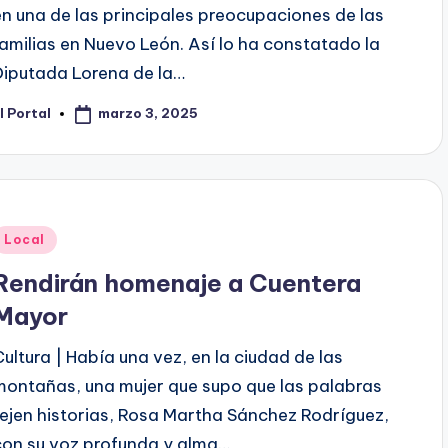
en una de las principales preocupaciones de las
familias en Nuevo León. Así lo ha constatado la
Diputada Lorena de la…
marzo 3, 2025
l Portal
ublicado
or
Publicado
Local
en
Rendirán homenaje a Cuentera
Mayor
Cultura | Había una vez, en la ciudad de las
montañas, una mujer que supo que las palabras
tejen historias, Rosa Martha Sánchez Rodríguez,
con su voz profunda y alma…