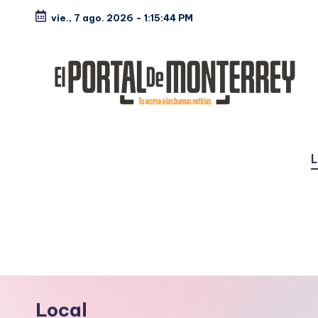
vie., 7 ago. 2026
-
1:15:46 PM
Saltar
al
contenido
E
Noticias
l
L
P
o
rt
a
l
Local