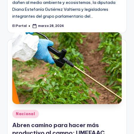
dañen al medio ambiente y ecosistemas, la diputada
Diana Estefanía Gutiérrez Valtierra y legisladores
integrantes del grupo parlamentario del…
El Portal
marzo 28, 2024
Publicado
por
Publicado
Nacional
en
Abren camino para hacer más
productivo al campo: UMFFAAC