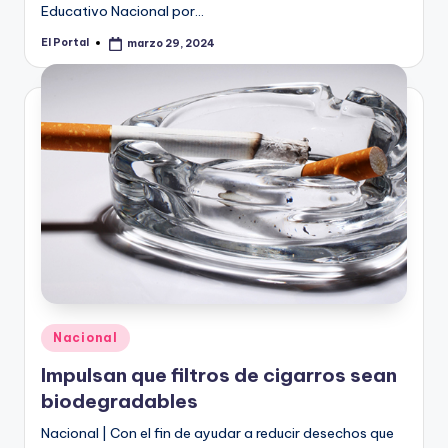
Educativo Nacional por…
El Portal
marzo 29, 2024
Publicado
por
Publicado
Nacional
en
Impulsan que filtros de cigarros sean
biodegradables
Nacional | Con el fin de ayudar a reducir desechos que