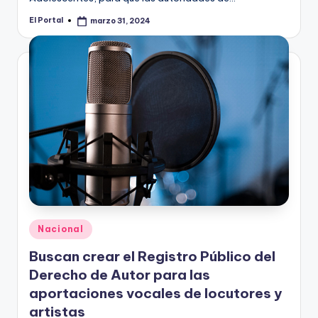
El Portal
marzo 31, 2024
Publicado
por
Publicado
Nacional
en
Buscan crear el Registro Público del
Derecho de Autor para las
aportaciones vocales de locutores y
artistas