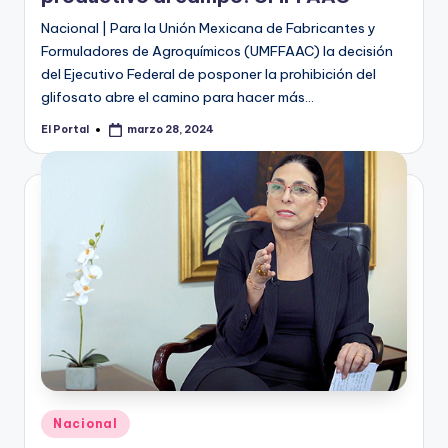
Nacional | Para la Unión Mexicana de Fabricantes y
Formuladores de Agroquímicos (UMFFAAC) la decisión
del Ejecutivo Federal de posponer la prohibición del
glifosato abre el camino para hacer más…
El Portal
marzo 28, 2024
Publicado
por
Publicado
Nacional
en