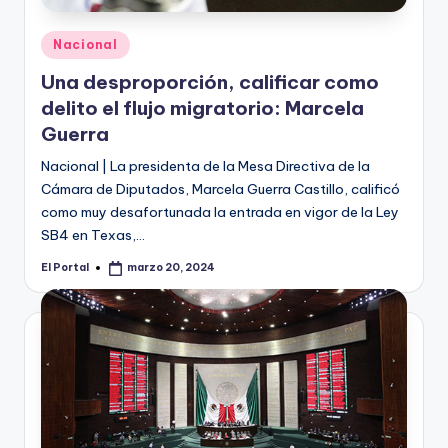
Publicado
Nacional
en
Una desproporción, calificar como
delito el flujo migratorio: Marcela
Guerra
Nacional | La presidenta de la Mesa Directiva de la
Cámara de Diputados, Marcela Guerra Castillo, calificó
como muy desafortunada la entrada en vigor de la Ley
SB4 en Texas,…
El Portal
marzo 20, 2024
Publicado
por