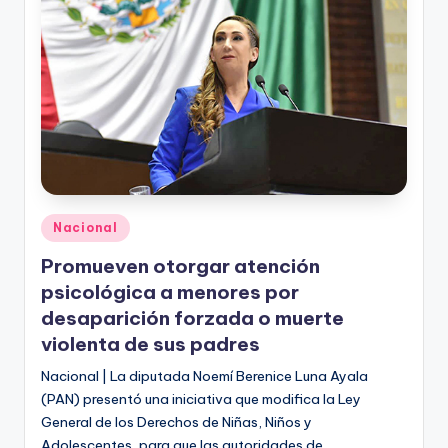
o
n
t
e
rr
e
y
Publicado
Nacional
en
Promueven otorgar atención
psicológica a menores por
desaparición forzada o muerte
violenta de sus padres
Nacional | La diputada Noemí Berenice Luna Ayala
(PAN) presentó una iniciativa que modifica la Ley
General de los Derechos de Niñas, Niños y
Adolescentes, para que las autoridades de…