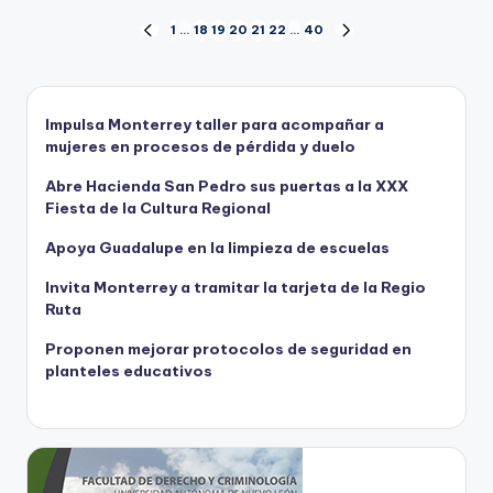
Paginación
1
…
18
19
20
21
22
…
40
PÁGINA
SIGUIENTE
ANTERIOR
PÁGINA
de
entradas
Impulsa Monterrey taller para acompañar a
mujeres en procesos de pérdida y duelo
Abre Hacienda San Pedro sus puertas a la XXX
Fiesta de la Cultura Regional
Apoya Guadalupe en la limpieza de escuelas
Invita Monterrey a tramitar la tarjeta de la Regio
Ruta
Proponen mejorar protocolos de seguridad en
planteles educativos