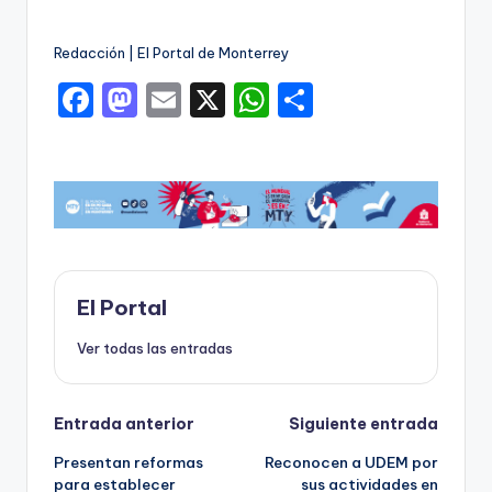
Redacción | El Portal de Monterrey
F
M
E
X
W
C
a
a
m
h
o
c
st
ai
a
m
e
o
l
ts
p
b
d
A
ar
o
o
p
ti
o
n
p
r
El Portal
k
Ver todas las entradas
Navegación
Entrada anterior
Siguiente entrada
Presentan reformas
Reconocen a UDEM por
de
para establecer
sus actividades en