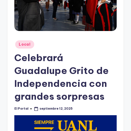
o
n
t
e
rr
Publicado
Local
e
en
Celebrará
y
Guadalupe Grito de
Independencia con
grandes sorpresas
El Portal
septiembre 12, 2025
Publicado
por