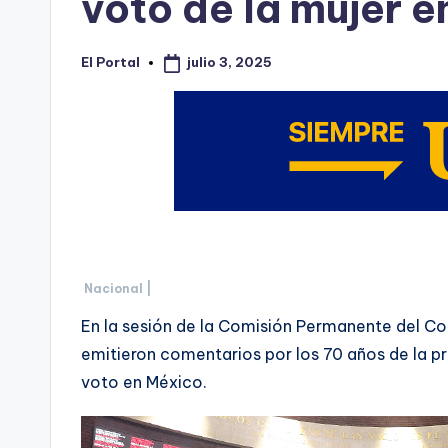
voto de la mujer 
julio 3, 2025
El Portal
Publicado
por
Nacional |
En la sesión de la Comisión Permanente del Co
emitieron comentarios por los 70 años de la pr
voto en México.