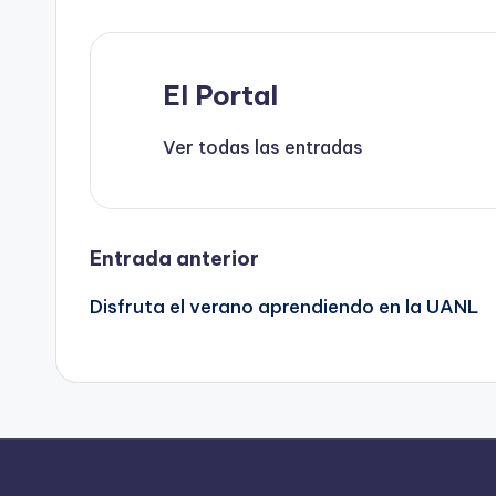
k
El Portal
Ver todas las entradas
Navegación
Entrada anterior
Disfruta el verano aprendiendo en la UANL
de
entradas