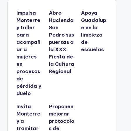
Impulsa
Abre
Apoya
Monterre
Hacienda
Guadalup
y taller
San
e en la
para
Pedro sus
limpieza
acompañ
puertas a
de
ar a
la XXX
escuelas
mujeres
Fiesta de
en
la Cultura
procesos
Regional
de
pérdida y
duelo
Invita
Proponen
Monterre
mejorar
y a
protocolo
tramitar
s de