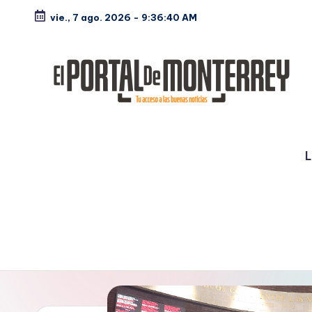
vie., 7 ago. 2026
-
9:36:41 AM
Saltar
al
contenido
E
Noticias
l
L
P
o
rt
a
l