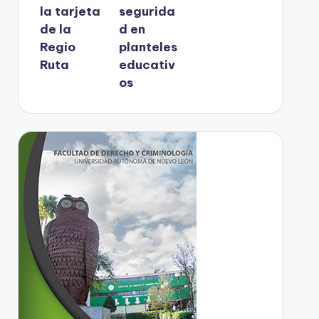
la tarjeta
segurida
de la
d en
Regio
planteles
Ruta
educativ
os