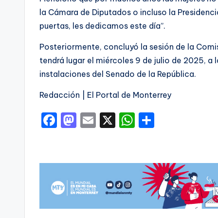
la Cámara de Diputados o incluso la Presidencia 
puertas, les dedicamos este día”.
Posteriormente, concluyó la sesión de la Comi
tendrá lugar el miércoles 9 de julio de 2025, a 
instalaciones del Senado de la República.
Redacción | El Portal de Monterrey
F
M
E
X
W
C
a
a
m
h
o
c
st
ai
a
m
e
o
l
ts
p
b
d
A
ar
o
o
p
ti
o
n
p
r