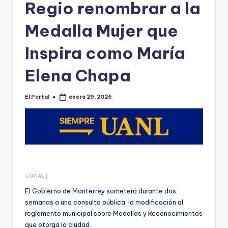
o
Regio renombrar a la
n
Medalla Mujer que
t
Inspira como María
e
rr
Elena Chapa
e
El Portal
enero 29, 2026
y
Publicado
por
LOCAL |
El Gobierno de Monterrey someterá durante dos
semanas a una consulta pública, la modificación al
reglamento municipal sobre Medallas y Reconocimientos
que otorga la ciudad.