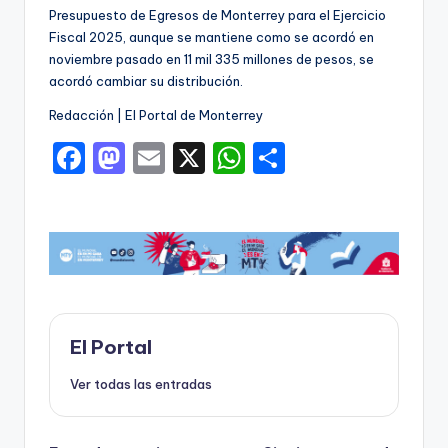
Presupuesto de Egresos de Monterrey para el Ejercicio
Fiscal 2025, aunque se mantiene como se acordó en
noviembre pasado en 11 mil 335 millones de pesos, se
acordó cambiar su distribución.
Redacción | El Portal de Monterrey
F
M
E
X
W
C
a
a
m
h
o
c
st
ai
a
m
e
o
l
ts
p
b
d
A
ar
o
o
p
ti
o
n
p
r
El Portal
k
Ver todas las entradas