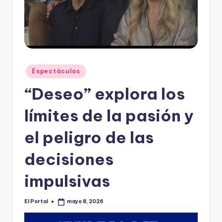
o
n
t
e
rr
Publicado
Espectáculos
en
e
“Deseo” explora los
y
límites de la pasión y
el peligro de las
decisiones
impulsivas
El Portal
mayo 8, 2026
Publicado
por