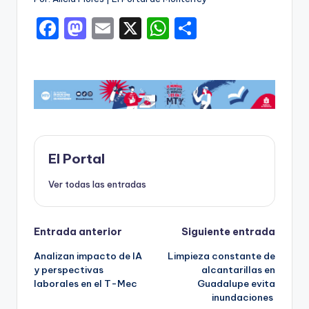
F
M
E
X
W
C
a
a
m
h
o
c
st
ai
a
m
e
o
l
ts
p
b
d
A
ar
o
o
p
ti
o
n
p
r
El Portal
k
Ver todas las entradas
Navegación
Entrada anterior
Siguiente entrada
Analizan impacto de IA
Limpieza constante de
de
y perspectivas
alcantarillas en
laborales en el T-Mec
Guadalupe evita
entradas
inundaciones