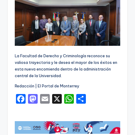
La Facultad de Derecho y Criminología reconoce su
valiosa trayectoria y le desea el mayor de los éxitos en
esta nueva encomienda dentro de la administración
central de la Universidad.
Redacción | El Portal de Monterrey
F
M
E
X
W
C
a
a
m
h
o
c
st
ai
a
m
e
o
l
ts
p