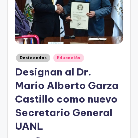
o
n
t
e
rr
e
Publicado
Destacados
Educación
y
en
Designan al Dr.
Mario Alberto Garza
Castillo como nuevo
Secretario General
UANL