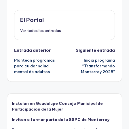
b
d
A
ar
o
o
p
ti
o
n
p
r
El Portal
k
Ver todas las entradas
Navegación
Entrada anterior
Siguiente entrada
Plantean programas
Inicia programa
de
para cuidar salud
“Transformando
mental de adultos
Monterrey 2025”
entradas
Instalan en Guadalupe Consejo Municipal de
Participación de la Mujer
Invitan a formar parte de la SSPC de Monterrey