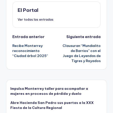
o
o
p
ti
o
n
p
r
El Portal
k
Ver todas las entradas
Navegación
Entrada anterior
Siguiente entrada
Recibe Monterrey
Clausuran “Mundialito
de
reconocimiento
de Barrios” con el
“Ciudad árbol 2025”
Juego de Leyendas de
entradas
Tigres y Rayados
Impulsa Monterrey taller para acompañar a
mujeres en procesos de pérdida y duelo
Abre Hacienda San Pedro sus puertas a la XXX
Fiesta de la Cultura Regional