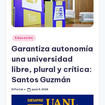
o
n
t
e
rr
Publicado
Educación
e
en
Garantiza autonomía
y
una universidad
libre, plural y crítica:
Santos Guzmán
El Portal
junio 5, 2026
Publicado
por