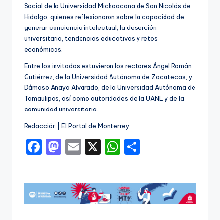
Social de la Universidad Michoacana de San Nicolás de
Hidalgo, quienes reflexionaron sobre la capacidad de
generar conciencia intelectual, la deserción
universitaria, tendencias educativas y retos
económicos.
Entre los invitados estuvieron los rectores Ángel Román
Gutiérrez, de la Universidad Autónoma de Zacatecas, y
Dámaso Anaya Alvarado, de la Universidad Autónoma de
Tamaulipas, así como autoridades de la UANL y de la
comunidad universitaria.
Redacción | El Portal de Monterrey
F
M
E
X
W
C
a
a
m
h
o
c
st
ai
a
m
e
o
l
ts
p
b
d
A
ar