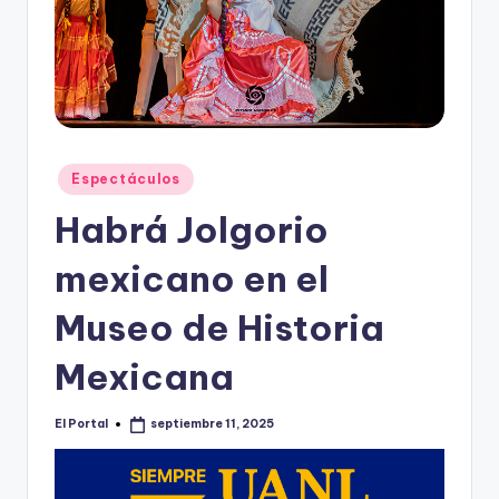
o
n
t
e
rr
Publicado
Espectáculos
e
en
Habrá Jolgorio
y
mexicano en el
Museo de Historia
Mexicana
El Portal
septiembre 11, 2025
Publicado
por