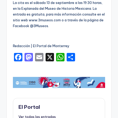
La cita es el sábado 13 de septiembre a las 19:30 horas,
en la Explanada del Museo de Historia Mexicana. La
entrada es gratuita, para más información consulte en el
sitio web www.3museos.com o a través de la página de
Facebook @3Museos.
Redacción | El Portal de Monterrey
F
M
E
X
W
C
a
a
m
h
o
c
st
ai
a
m
e
o
l
ts
p
b
d
A
ar
o
o
p
ti
o
n
p
r
El Portal
k
Ver todas las entradas