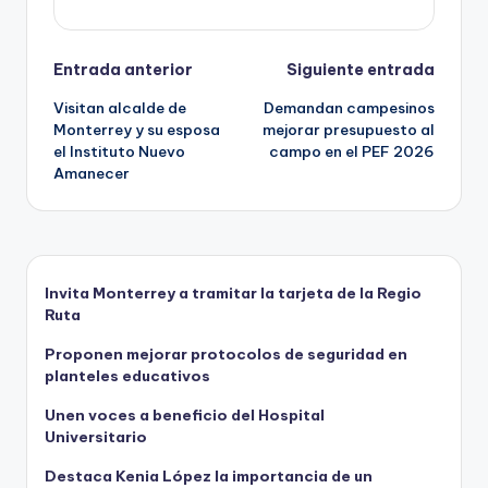
Navegación
Entrada anterior
Siguiente entrada
Visitan alcalde de
Demandan campesinos
de
Monterrey y su esposa
mejorar presupuesto al
el Instituto Nuevo
campo en el PEF 2026
entradas
Amanecer
Invita Monterrey a tramitar la tarjeta de la Regio
Ruta
Proponen mejorar protocolos de seguridad en
planteles educativos
Unen voces a beneficio del Hospital
Universitario
Destaca Kenia López la importancia de un