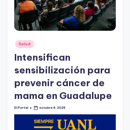
o
n
t
e
rr
Publicado
Salud
e
en
Intensifican
y
sensibilización para
prevenir cáncer de
mama en Guadalupe
El Portal
octubre 6, 2025
Publicado
por