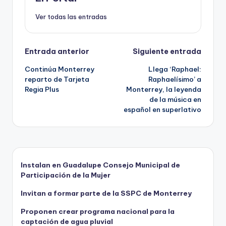
k
Ver todas las entradas
Navegación
Entrada anterior
Siguiente entrada
Continúa Monterrey
Llega ‘Raphael:
de
reparto de Tarjeta
Raphaelísimo’ a
Regia Plus
Monterrey, la leyenda
entradas
de la música en
español en superlativo
Instalan en Guadalupe Consejo Municipal de
Participación de la Mujer
Invitan a formar parte de la SSPC de Monterrey
Proponen crear programa nacional para la
captación de agua pluvial