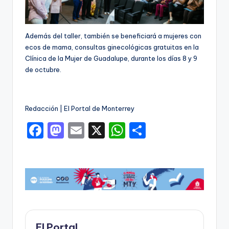
Además del taller, también se beneficiará a mujeres con
ecos de mama, consultas ginecológicas gratuitas en la
Clínica de la Mujer de Guadalupe, durante los días 8 y 9
de octubre.
Redacción | El Portal de Monterrey
F
M
E
X
W
C
a
a
m
h
o
c
st
ai
a
m
e
o
l
ts
p
b
d
A
ar
o
o
p
ti
o
n
p
r
El Portal