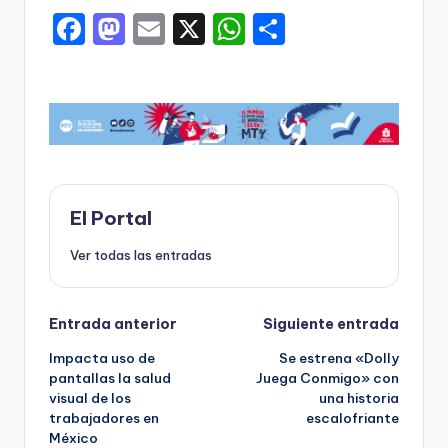
F
M
E
X
W
C
a
a
m
h
o
c
st
ai
a
m
e
o
l
ts
p
b
d
A
ar
o
o
p
ti
o
n
p
r
El Portal
k
Ver todas las entradas
Navegación
Entrada anterior
Siguiente entrada
Impacta uso de
Se estrena «Dolly
de
pantallas la salud
Juega Conmigo» con
visual de los
una historia
entradas
trabajadores en
escalofriante
México