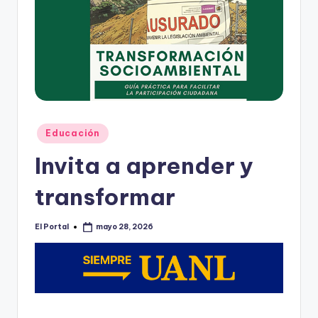
o
n
t
e
rr
e
Publicado
Educación
y
en
Invita a aprender y
transformar
El Portal
mayo 28, 2026
Publicado
por