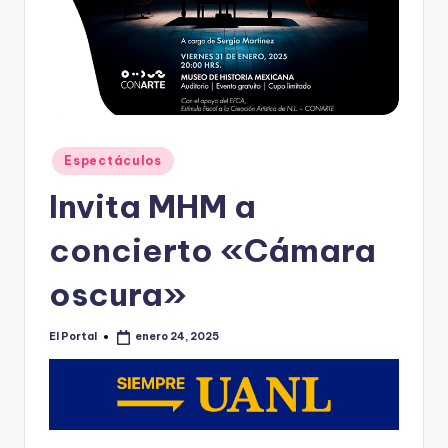
o
n
t
e
rr
Publicado
Espectáculos
e
en
Invita MHM a
y
concierto «Cámara
oscura»
El Portal
enero 24, 2025
Publicado
por