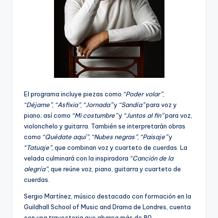
El programa incluye piezas como
“Poder volar”
,
“Déjame”
,
“Asfixia”
,
“Jornada”
y
“Sandía”
para voz y
piano; así como
“Mi costumbre”
y
“Juntos al fin”
para voz,
violonchelo y guitarra. También se interpretarán obras
como
“Quédate aquí”
,
“Nubes negras”
,
“Paisaje”
y
“Tatuaje”
, que combinan voz y cuarteto de cuerdas. La
velada culminará con la inspiradora
“Canción de la
alegría”
, que reúne voz, piano, guitarra y cuarteto de
cuerdas.
Sergio Martínez, músico destacado con formación en la
Guildhall School of Music and Drama de Londres, cuenta
con una trayectoria que abarca más de 80