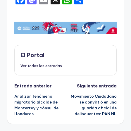
a
a
m
h
o
c
st
ai
a
m
e
o
l
ts
p
b
d
A
ar
o
o
p
ti
o
n
p
r
El Portal
k
Ver todas las entradas
Navegación
Entrada anterior
Siguiente entrada
Analizan fenómeno
Movimiento Ciudadano
de
migratorio alcalde de
se convirtió en una
Monterrey y cónsul de
guarida oficial de
entradas
Honduras
delincuentes: PAN NL