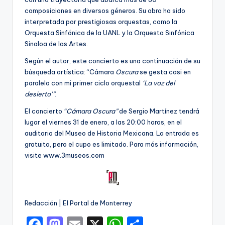
composiciones en diversos géneros. Su obra ha sido
interpretada por prestigiosas orquestas, como la
Orquesta Sinfónica de la UANL y la Orquesta Sinfónica
Sinaloa de las Artes.
Según el autor, este concierto es una continuación de su
búsqueda artística: “Cámara
Oscura
se gesta casi en
paralelo con mi primer ciclo orquestal
‘La voz del
desierto’”
.
El concierto
“Cámara Oscura”
de Sergio Martínez tendrá
lugar el viernes 31 de enero, a las 20:00 horas, en el
auditorio del Museo de Historia Mexicana. La entrada es
gratuita, pero el cupo es limitado. Para más información,
visite www.3museos.com
Redacción | El Portal de Monterrey
F
M
E
X
W
C