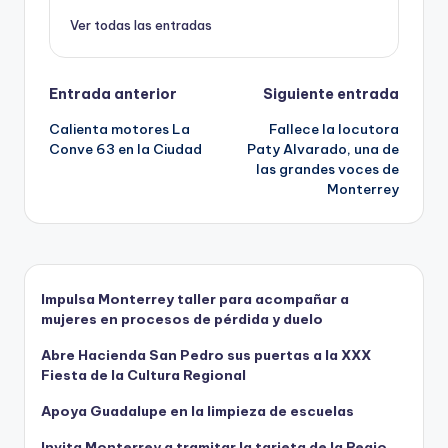
k
Ver todas las entradas
Navegación
Entrada anterior
Siguiente entrada
Calienta motores La
Fallece la locutora
de
Conve 63 en la Ciudad
Paty Alvarado, una de
las grandes voces de
entradas
Monterrey
Impulsa Monterrey taller para acompañar a
mujeres en procesos de pérdida y duelo
Abre Hacienda San Pedro sus puertas a la XXX
Fiesta de la Cultura Regional
Apoya Guadalupe en la limpieza de escuelas
Invita Monterrey a tramitar la tarjeta de la Regio