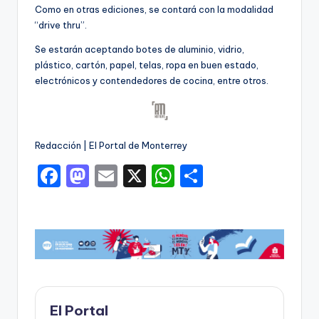
Como en otras ediciones, se contará con la modalidad
“drive thru”.
Se estarán aceptando botes de aluminio, vidrio,
plástico, cartón, papel, telas, ropa en buen estado,
electrónicos y contendedores de cocina, entre otros.
Redacción | El Portal de Monterrey
F
M
E
X
W
C
a
a
m
h
o
c
st
ai
a
m
e
o
l
ts
p
b
d
A
ar
o
o
p
ti
o
n
p
r
El Portal