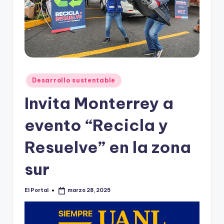
o
n
t
e
rr
Publicado
Desarrollo sustentable
e
en
Invita Monterrey a
y
evento “Recicla y
Resuelve” en la zona
sur
El Portal
marzo 28, 2025
Publicado
por