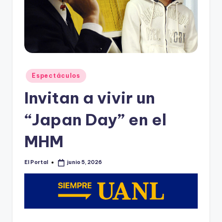
o
n
t
e
rr
Publicado
Espectáculos
e
en
Invitan a vivir un
y
“Japan Day” en el
MHM
El Portal
junio 5, 2026
Publicado
por