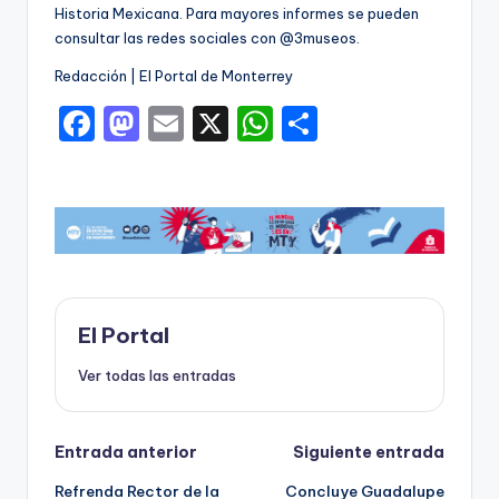
Historia Mexicana. Para mayores informes se pueden
consultar las redes sociales con @3museos.
Redacción | El Portal de Monterrey
F
M
E
X
W
C
a
a
m
h
o
c
st
ai
a
m
e
o
l
ts
p
b
d
A
ar
o
o
p
ti
o
n
p
r
El Portal
k
Ver todas las entradas
Navegación
Entrada anterior
Siguiente entrada
Refrenda Rector de la
Concluye Guadalupe