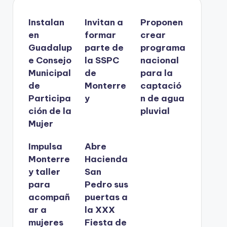
Instalan
Invitan a
Proponen
en
formar
crear
Guadalup
parte de
programa
e Consejo
la SSPC
nacional
Municipal
de
para la
de
Monterre
captació
Participa
y
n de agua
ción de la
pluvial
Mujer
Impulsa
Abre
Monterre
Hacienda
y taller
San
para
Pedro sus
acompañ
puertas a
ar a
la XXX
mujeres
Fiesta de