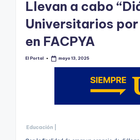
Llevan a cabo “Di
Universitarios por
en FACPYA
mayo 13, 2025
El Portal
Publicado
por
Educación |