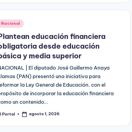
Publicado
Nacional
en
Plantean educación financiera
obligatoria desde educación
básica y media superior
NACIONAL | El diputado José Guillermo Anaya
Llamas (PAN) presentó una iniciativa para
reformar la Ley General de Educación, con el
propósito de incorporar la educación financiera
como un contenido…
agosto 1, 2026
l Portal
ublicado
or