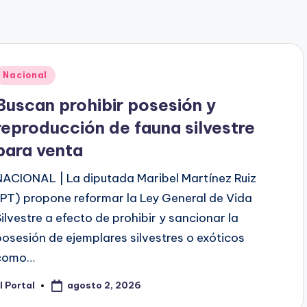
Publicado
Nacional
en
Buscan prohibir posesión y
reproducción de fauna silvestre
para venta
NACIONAL | La diputada Maribel Martínez Ruiz
(PT) propone reformar la Ley General de Vida
Silvestre a efecto de prohibir y sancionar la
posesión de ejemplares silvestres o exóticos
como…
agosto 2, 2026
l Portal
ublicado
or