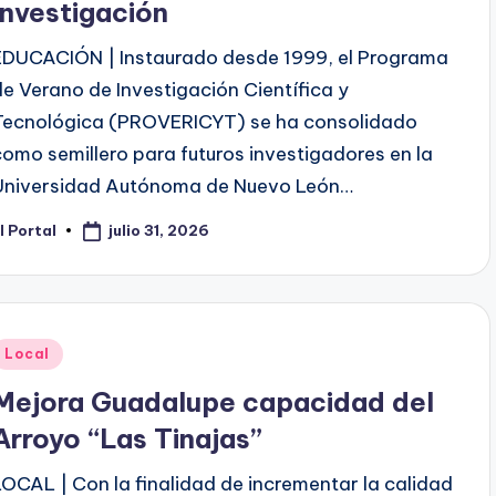
Investigación
EDUCACIÓN | Instaurado desde 1999, el Programa
de Verano de Investigación Científica y
Tecnológica (PROVERICYT) se ha consolidado
como semillero para futuros investigadores en la
Universidad Autónoma de Nuevo León…
julio 31, 2026
l Portal
ublicado
or
Publicado
Local
en
Mejora Guadalupe capacidad del
Arroyo “Las Tinajas”
LOCAL | Con la finalidad de incrementar la calidad