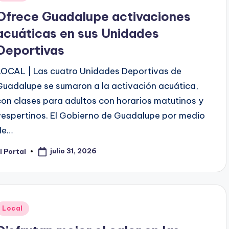
en
Ofrece Guadalupe activaciones
acuáticas en sus Unidades
Deportivas
LOCAL | Las cuatro Unidades Deportivas de
Guadalupe se sumaron a la activación acuática,
con clases para adultos con horarios matutinos y
vespertinos. El Gobierno de Guadalupe por medio
de…
julio 31, 2026
l Portal
ublicado
or
Publicado
Local
en