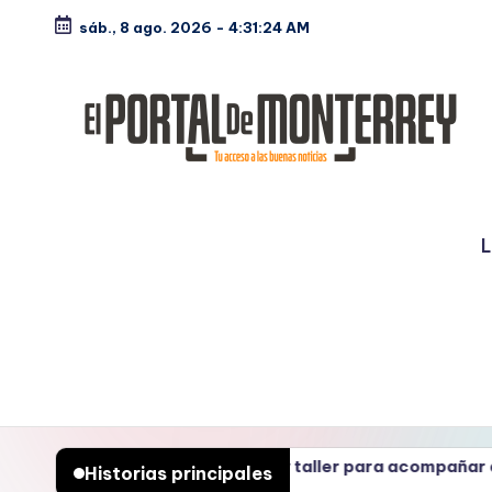
sáb., 8 ago. 2026
-
4:31:25 AM
Saltar
al
contenido
E
Noticias
l
L
P
o
rt
a
l
pulsa Monterrey taller para acompañar a mujeres en proce
Historias principales
gosto 6, 2026