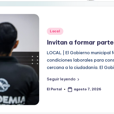
Publicado
Local
en
Invitan a formar part
LOCAL | El Gobierno municipal fo
condiciones laborales para con
cercana a la ciudadanía. El Gob
Seguir leyendo
agosto 7, 2026
El Portal
Publicado
por