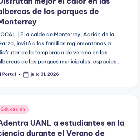
Disfrutan mejor el calor en las
albercas de los parques de
Monterrey
LOCAL | El alcalde de Monterrey, Adrián de la
Garza, invitó a las familias regiomontanas a
disfrutar de la temporada de verano en las
albercas de los parques municipales, espacios…
julio 31, 2026
l Portal
ublicado
or
Publicado
Educación
en
Adentra UANL a estudiantes en la
ciencia durante el Verano de