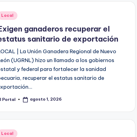
Publicado
Local
en
Exigen ganaderos recuperar el
estatus sanitario de exportación
LOCAL | La Unión Ganadera Regional de Nuevo
León (UGRNL) hizo un llamado a los gobiernos
estatal y federal para fortalecer la sanidad
pecuaria, recuperar el estatus sanitario de
exportación…
agosto 1, 2026
l Portal
ublicado
or
Publicado
Local