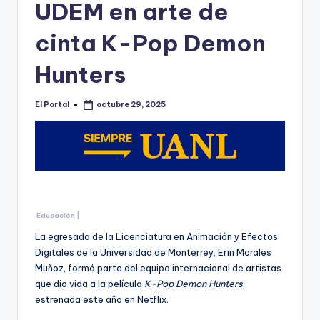
o
UDEM en arte de
n
cinta K-Pop Demon
t
Hunters
e
rr
El Portal
octubre 29, 2025
Publicado
e
por
y
Educación |
La egresada de la Licenciatura en Animación y Efectos
Digitales de la Universidad de Monterrey, Erin Morales
Muñoz, formó parte del equipo internacional de artistas
que dio vida a la película
K-Pop Demon Hunters
,
estrenada este año en Netflix.