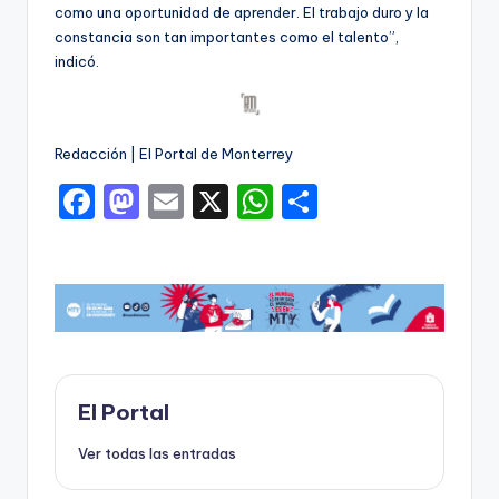
como una oportunidad de aprender. El trabajo duro y la
constancia son tan importantes como el talento”,
indicó.
Redacción | El Portal de Monterrey
F
M
E
X
W
C
a
a
m
h
o
c
st
ai
a
m
e
o
l
ts
p
b
d
A
ar
o
o
p
ti
o
n
p
r
El Portal
k
Ver todas las entradas