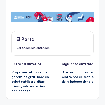
a
a
m
h
o
c
st
ai
a
m
e
o
l
ts
p
b
d
A
ar
o
o
p
ti
o
n
p
r
El Portal
k
Ver todas las entradas
Navegación
Entrada anterior
Siguiente entrada
Proponen reforma que
Cerrarán calles del
de
garantice gratuidad en
Centro por el Desfile
salud pública a niñas,
de la Independencia
entradas
niños y adolescentes
con cáncer