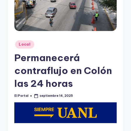
o
n
t
e
rr
Publicado
Local
e
en
Permanecerá
y
contraflujo en Colón
las 24 horas
El Portal
septiembre 14, 2025
Publicado
por