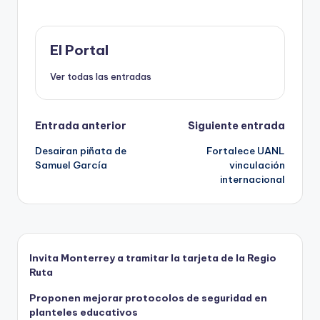
b
d
A
ar
o
o
p
ti
o
n
p
r
El Portal
k
Ver todas las entradas
Navegación
Entrada anterior
Siguiente entrada
Desairan piñata de
Fortalece UANL
de
Samuel García
vinculación
internacional
entradas
Invita Monterrey a tramitar la tarjeta de la Regio
Ruta
Proponen mejorar protocolos de seguridad en
planteles educativos