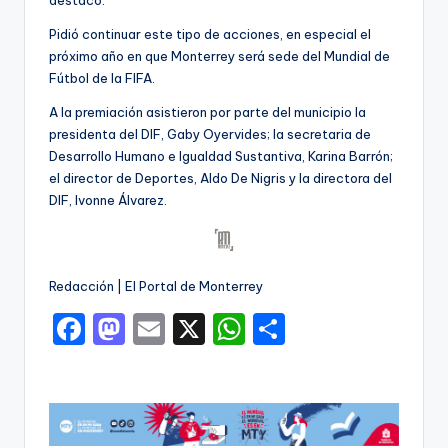
Pidió continuar este tipo de acciones, en especial el
próximo año en que Monterrey será sede del Mundial de
Fútbol de la FIFA.
A la premiación asistieron por parte del municipio la
presidenta del DIF, Gaby Oyervides; la secretaria de
Desarrollo Humano e Igualdad Sustantiva, Karina Barrón;
el director de Deportes, Aldo De Nigris y la directora del
DIF, Ivonne Álvarez.
Redacción | El Portal de Monterrey
F
M
E
X
W
C
a
a
m
h
o
c
st
ai
a
m
e
o
l
ts
p