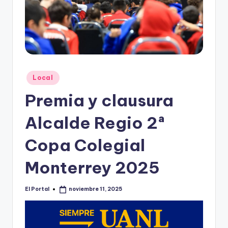
o
n
t
e
rr
Publicado
Local
e
en
Premia y clausura
y
Alcalde Regio 2ª
Copa Colegial
Monterrey 2025
El Portal
noviembre 11, 2025
Publicado
por