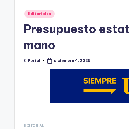
Publicado
Editoriales
en
Presupuesto estat
mano
diciembre 4, 2025
El Portal
Publicado
por
EDITORIAL |