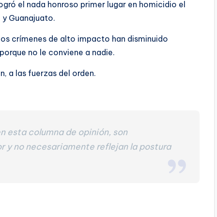
ogró el nada honroso primer lugar en homicidio el
 y Guanajuato.
 los crímenes de alto impacto han disminuido
porque no le conviene a nadie.
, a las fuerzas del orden.
n esta columna de opinión, son
r y no necesariamente reflejan la postura