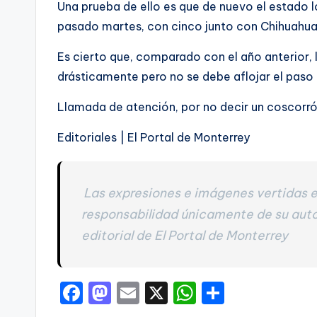
Una prueba de ello es que de nuevo el estado l
pasado martes, con cinco junto con Chihuahua
Es cierto que, comparado con el año anterior,
drásticamente pero no se debe aflojar el paso 
Llamada de atención, por no decir un coscorrón
Editoriales | El Portal de Monterrey
Las expresiones e imágenes vertidas e
responsabilidad únicamente de su auto
editorial de El Portal de Monterrey
F
M
E
X
W
C
a
a
m
h
o