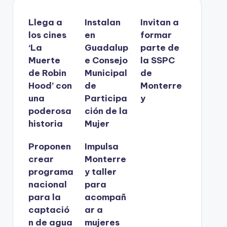
Llega a
Instalan
Invitan a
los cines
en
formar
‘La
Guadalup
parte de
Muerte
e Consejo
la SSPC
de Robin
Municipal
de
Hood’ con
de
Monterre
una
Participa
y
poderosa
ción de la
historia
Mujer
Proponen
Impulsa
crear
Monterre
programa
y taller
nacional
para
para la
acompañ
captació
ar a
n de agua
mujeres