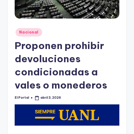
o
n
t
e
Publicado
Nacional
en
rr
Proponen prohibir
e
devoluciones
y
condicionadas a
vales o monederos
El Portal
abril 3, 2026
Publicado
por