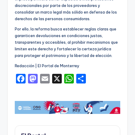
discrecionales por parte de los proveedores y
consolidar un marco legal más sólido en defensa de los
derechos de las personas consumidoras.
Por ello, la reforma busca establecer reglas claras que
garanticen devoluciones en condiciones justas,
transparentes y accesibles, al prohibir mecanismos que
limiten este derecho y fortalecer la certeza jurídica
para proteger el patrimonio y la libertad de elección.
Redacción | El Portal de Monterrey
F
M
E
X
W
C
a
a
m
h
o
c
st
ai
a
m
e
o
l
ts
p
b
d
A
ar
o
o
p
ti