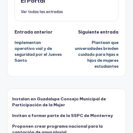
o
n
p
r
El Portal
k
Ver todas las entradas
Navegación
Entrada anterior
Siguiente entrada
Implementan
Plantean que
de
operativo vial y de
universidades brinden
seguridad por el Jueves
cuidado para hijas e
entradas
Santo
hijos de mujeres
estudiantes
Instalan en Guadalupe Consejo Municipal de
Participación de la Mujer
Invitan a formar parte de la SSPC de Monterrey
Proponen crear programa nacional para la
captación de agua pluvial