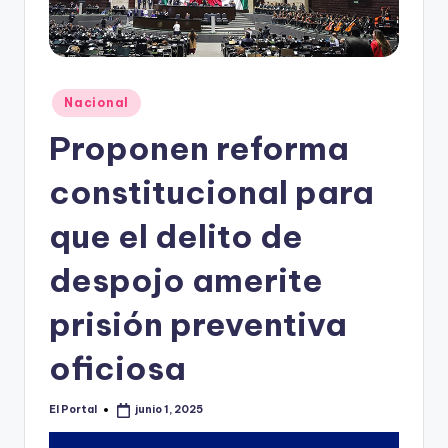
o
n
t
e
Publicado
Nacional
en
rr
Proponen reforma
e
constitucional para
y
que el delito de
despojo amerite
prisión preventiva
oficiosa
El Portal
junio 1, 2025
Publicado
por