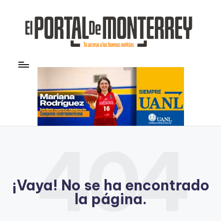
Saltar
al
contenido
E
Noticias
l
P
o
rt
al
404
d
e
¡Vaya! No se ha encontrado
M
la página.
o
n