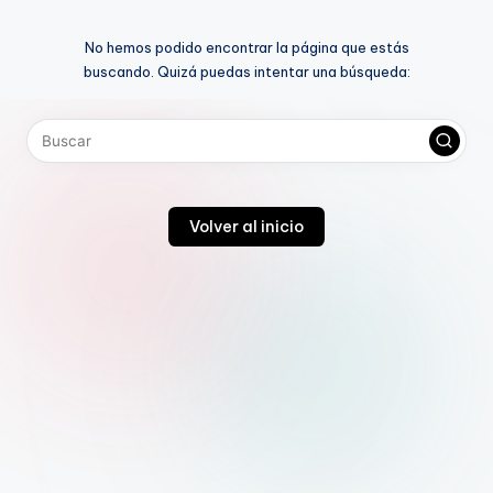
t
No hemos podido encontrar la página que estás
e
buscando. Quizá puedas intentar una búsqueda:
rr
e
y
Volver al inicio