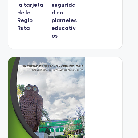
la tarjeta
segurida
de la
d en
Regio
planteles
Ruta
educativ
os