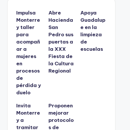
Impulsa
Abre
Apoya
Monterre
Hacienda
Guadalup
y taller
San
e en la
para
Pedro sus
limpieza
acompañ
puertas a
de
ar a
la XXX
escuelas
mujeres
Fiesta de
en
la Cultura
procesos
Regional
de
pérdida y
duelo
Invita
Proponen
Monterre
mejorar
y a
protocolo
tramitar
s de