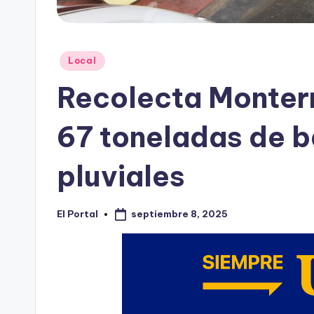
Publicado
Local
en
Recolecta Monterr
67 toneladas de ba
pluviales
septiembre 8, 2025
El Portal
Publicado
por