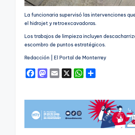
La funcionaria supervisó las intervenciones 
el hidrojet y retroexcavadoras.
Los trabajos de limpieza incluyen descacharriz
escombro de puntos estratégicos.
Redacción | El Portal de Monterrey
F
M
E
X
W
C
a
a
m
h
o
c
st
ai
a
m
e
o
l
ts
p
b
d
A
ar
o
o
p
ti
o
n
p
r