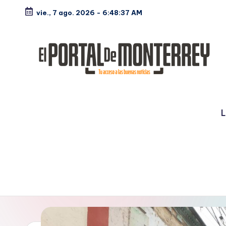
vie., 7 ago. 2026
-
6:48:38 AM
Saltar
al
contenido
E
Noticias
l
L
P
o
rt
a
l