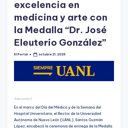
o
excelencia en
n
medicina y arte con
t
la Medalla “Dr. José
e
rr
Eleuterio González”
e
El Portal
octubre 21, 2025
y
Publicado
por
Educación |
En el marco del Día del Médico y de la Semana del
Hospital Universitario, el Rector de la Universidad
Autónoma de Nuevo León (UANL), Santos Guzmán
López, encabezó la ceremonia de entrega de la Medalla