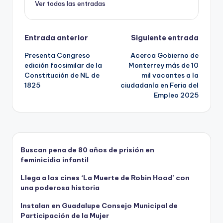
k
Ver todas las entradas
Navegación
Entrada anterior
Siguiente entrada
Presenta Congreso
Acerca Gobierno de
de
edición facsimilar de la
Monterrey más de 10
Constitución de NL de
mil vacantes a la
entradas
1825
ciudadanía en Feria del
Empleo 2025
Buscan pena de 80 años de prisión en
feminicidio infantil
Llega a los cines ‘La Muerte de Robin Hood’ con
una poderosa historia
Instalan en Guadalupe Consejo Municipal de
Participación de la Mujer