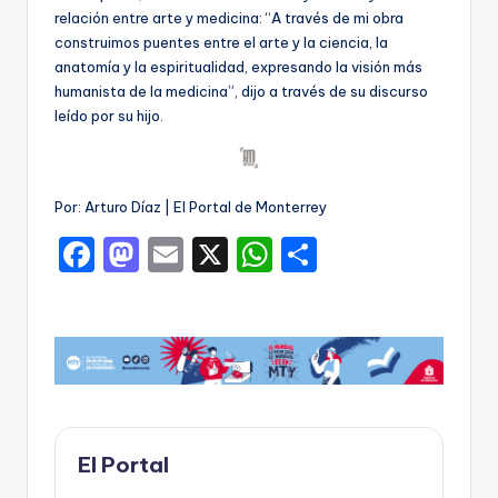
relación entre arte y medicina: “A través de mi obra
construimos puentes entre el arte y la ciencia, la
anatomía y la espiritualidad, expresando la visión más
humanista de la medicina”, dijo a través de su discurso
leído por su hijo.
Por: Arturo Díaz | El Portal de Monterrey
F
M
E
X
W
C
a
a
m
h
o
c
st
ai
a
m
e
o
l
ts
p
b
d
A
ar
o
o
p
ti
o
n
p
r
El Portal