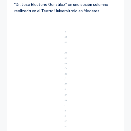
“Dr. José Eleuterio González” en una sesión solemne
realizada en el Teatro Universitario en Mederos.
F
ot
os
:
Ar
tu
ro
Dí
az
|
El
P
or
ta
l
d
e
M
on