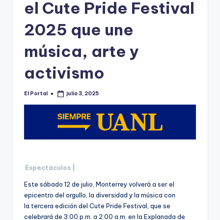
o
el Cute Pride Festival
n
2025 que une
t
música, arte y
e
rr
activismo
e
El Portal
julio 3, 2025
y
Publicado
por
Espectáculos |
Este sábado 12 de julio, Monterrey volverá a ser el
epicentro del orgullo, la diversidad y la música con
la tercera edición del Cute Pride Festival, que se
celebrará de 3:00 p.m. a 2:00 a.m. en la Explanada de