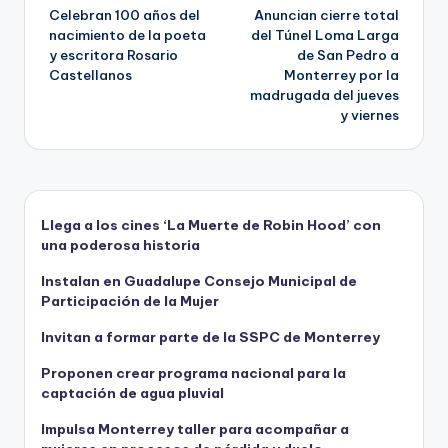
Celebran 100 años del
Anuncian cierre total
de
nacimiento de la poeta
del Túnel Loma Larga
y escritora Rosario
de San Pedro a
entradas
Castellanos
Monterrey por la
madrugada del jueves
y viernes
Llega a los cines ‘La Muerte de Robin Hood’ con
una poderosa historia
Instalan en Guadalupe Consejo Municipal de
Participación de la Mujer
Invitan a formar parte de la SSPC de Monterrey
Proponen crear programa nacional para la
captación de agua pluvial
Impulsa Monterrey taller para acompañar a