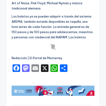
Art of Noise, Pink Floyd, Michael Nyman y música
tradicional alemana.
Los boletos ya se pueden adquirir a través del sistema
AREMA; también estarán disponibles en taquilla, una
hora antes de cada función. La entrada general es de
150 pesos y de 100 pesos para adolescentes, maestros
y personas con credencial del INAPAM. Los boletos
Redacción | El Portal de Monterrey
F
M
E
X
W
C
a
a
m
h
o
c
st
ai
a
m
e
o
l
ts
p
b
d
A
ar