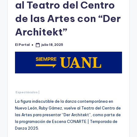
o
al Teatro del Centro
n
de las Artes con “Der
t
Architekt”
e
rr
El Portal
julio 18, 2025
Publicado
e
por
y
Espectáculos |
La figura indiscutible de la danza contemporánea en
Nuevo León, Ruby Gámez, vuelve al Teatro del Centro de
las Artes para presentar “Der Architekt”, como parte de
la programación de Escena CONARTE | Temporada de
Danza 2025.