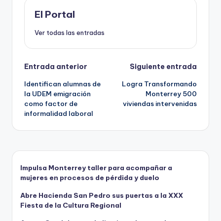
o
o
p
ti
o
n
p
r
El Portal
k
Ver todas las entradas
Navegación
Entrada anterior
Siguiente entrada
Identifican alumnas de
Logra Transformando
de
la UDEM emigración
Monterrey 500
como factor de
viviendas intervenidas
entradas
informalidad laboral
Impulsa Monterrey taller para acompañar a
mujeres en procesos de pérdida y duelo
Abre Hacienda San Pedro sus puertas a la XXX
Fiesta de la Cultura Regional