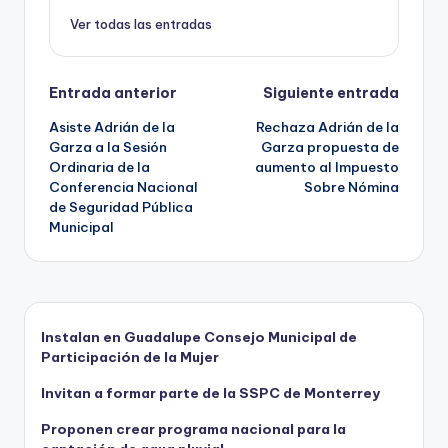
k
Ver todas las entradas
Navegación
Entrada anterior
Siguiente entrada
Asiste Adrián de la
Rechaza Adrián de la
de
Garza a la Sesión
Garza propuesta de
Ordinaria de la
aumento al Impuesto
entradas
Conferencia Nacional
Sobre Nómina
de Seguridad Pública
Municipal
Instalan en Guadalupe Consejo Municipal de
Participación de la Mujer
Invitan a formar parte de la SSPC de Monterrey
Proponen crear programa nacional para la