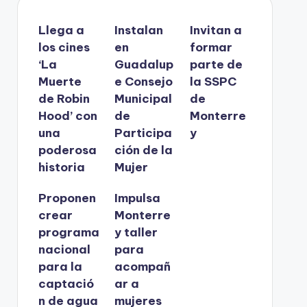
Llega a
Instalan
Invitan a
los cines
en
formar
‘La
Guadalup
parte de
Muerte
e Consejo
la SSPC
de Robin
Municipal
de
Hood’ con
de
Monterre
una
Participa
y
poderosa
ción de la
historia
Mujer
Proponen
Impulsa
crear
Monterre
programa
y taller
nacional
para
para la
acompañ
captació
ar a
n de agua
mujeres