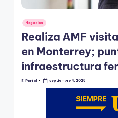
Publicado
Negocios
en
Realiza AMF visit
en Monterrey; pun
infraestructura fer
septiembre 4, 2025
El Portal
Publicado
por