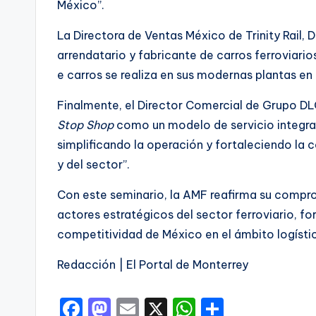
México”.
La Directora de Ventas México de Trinity Rail, 
arrendatario y fabricante de carros ferroviari
e carros se realiza en sus modernas plantas en
Finalmente, el Director Comercial de Grupo DLG
Stop Shop
como un modelo de servicio integral 
simplificando la operación y fortaleciendo la c
y del sector”.
Con este seminario, la AMF reafirma su compr
actores estratégicos del sector ferroviario, f
competitividad de México en el ámbito logístic
Redacción | El Portal de Monterrey
F
M
E
X
W
C