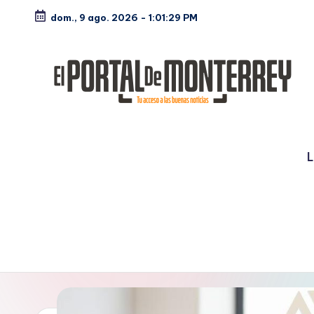
dom., 9 ago. 2026
-
1:01:30 PM
Saltar
al
contenido
E
Noticias
l
L
P
o
rt
a
l