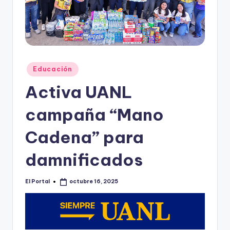
o
n
t
e
Publicado
rr
Educación
en
e
Activa UANL
y
campaña “Mano
Cadena” para
damnificados
El Portal
octubre 16, 2025
Publicado
por