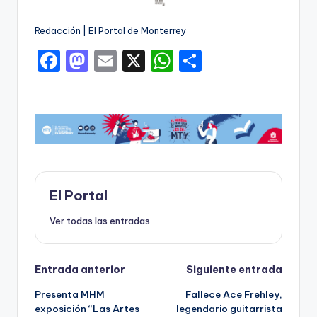
Redacción | El Portal de Monterrey
F
M
E
X
W
C
a
a
m
h
o
c
st
ai
a
m
e
o
l
ts
p
b
d
A
ar
o
o
p
ti
o
n
p
r
El Portal
k
Ver todas las entradas
Navegación
Entrada anterior
Siguiente entrada
Presenta MHM
Fallece Ace Frehley,
de
exposición “Las Artes
legendario guitarrista