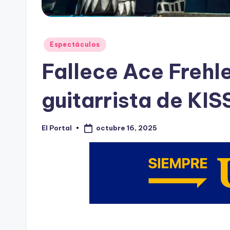
Publicado
Espectáculos
en
Fallece Ace Frehl
guitarrista de KIS
octubre 16, 2025
El Portal
Publicado
por