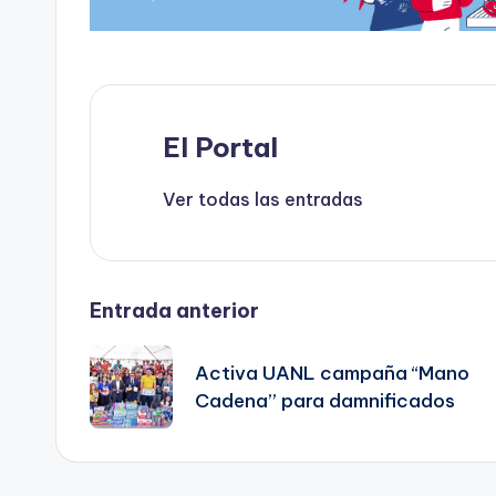
o
o
p
ti
o
n
p
r
k
El Portal
Ver todas las entradas
Navegación
Entrada anterior
de
Activa UANL campaña “Mano
Cadena” para damnificados
entradas