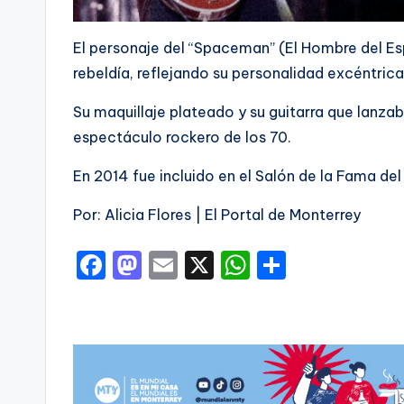
El personaje del “Spaceman” (El Hombre del Es
rebeldía, reflejando su personalidad excéntrica
Su maquillaje plateado y su guitarra que lanza
espectáculo rockero de los 70.
En 2014 fue incluido en el Salón de la Fama d
Por: Alicia Flores | El Portal de Monterrey
F
M
E
X
W
C
a
a
m
h
o
c
st
ai
a
m
e
o
l
ts
p
b
d
A
ar