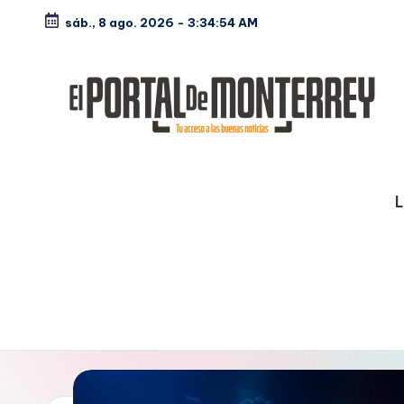
sáb., 8 ago. 2026
-
3:34:55 AM
Saltar
al
contenido
E
Noticias
l
L
P
o
rt
a
l