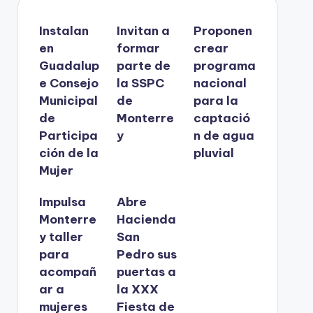
Instalan
Invitan a
Proponen
en
formar
crear
Guadalup
parte de
programa
e Consejo
la SSPC
nacional
Municipal
de
para la
de
Monterre
captació
Participa
y
n de agua
ción de la
pluvial
Mujer
Impulsa
Abre
Monterre
Hacienda
y taller
San
para
Pedro sus
acompañ
puertas a
ar a
la XXX
mujeres
Fiesta de