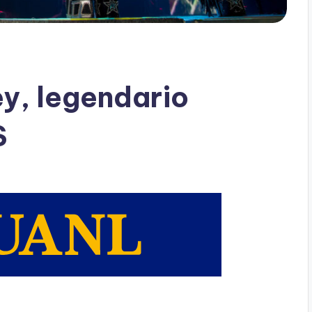
ey, legendario
S