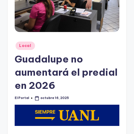
o
n
t
e
rr
Publicado
Local
e
en
Guadalupe no
y
aumentará el predial
en 2026
El Portal
octubre 16, 2025
Publicado
por