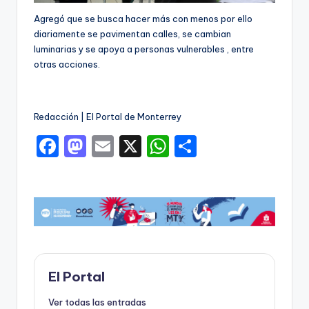
Agregó que se busca hacer más con menos por ello
diariamente se pavimentan calles, se cambian
luminarias y se apoya a personas vulnerables , entre
otras acciones.
Redacción | El Portal de Monterrey
F
M
E
X
W
C
a
a
m
h
o
c
st
ai
a
m
e
o
l
ts
p
b
d
A
ar
o
o
p
ti
o
n
p
r
El Portal
k
Ver todas las entradas