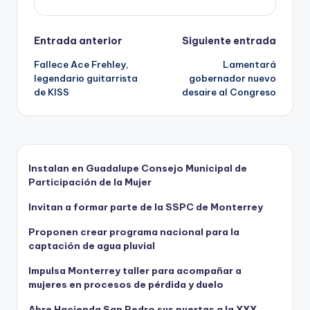
Navegación
Entrada anterior
Siguiente entrada
Fallece Ace Frehley,
Lamentará
de
legendario guitarrista
gobernador nuevo
de KISS
desaire al Congreso
entradas
Instalan en Guadalupe Consejo Municipal de
Participación de la Mujer
Invitan a formar parte de la SSPC de Monterrey
Proponen crear programa nacional para la
captación de agua pluvial
Impulsa Monterrey taller para acompañar a
mujeres en procesos de pérdida y duelo
Abre Hacienda San Pedro sus puertas a la XXX