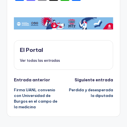
a
a
m
h
o
c
st
ai
a
m
e
o
l
ts
p
b
d
A
ar
o
o
p
ti
o
n
p
r
El Portal
k
Ver todas las entradas
Navegación
Entrada anterior
Siguiente entrada
Firma UANL convenio
Perdida y desesperada
de
con Universidad de
la diputada
Burgos en el campo de
entradas
la medicina