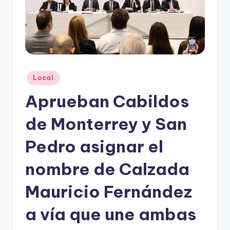
o
n
t
e
rr
Publicado
Local
e
en
Aprueban Cabildos
y
de Monterrey y San
Pedro asignar el
nombre de Calzada
Mauricio Fernández
a vía que une ambas