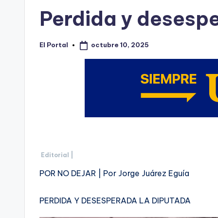
en
Perdida y desespe
octubre 10, 2025
El Portal
Publicado
por
Editorial |
POR NO DEJAR | Por Jorge Juárez Eguía
PERDIDA Y DESESPERADA LA DIPUTADA