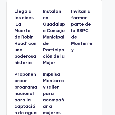
Llega a
Instalan
Invitan a
los cines
en
formar
‘La
Guadalup
parte de
Muerte
e Consejo
la SSPC
de Robin
Municipal
de
Hood’ con
de
Monterre
una
Participa
y
poderosa
ción de la
historia
Mujer
Proponen
Impulsa
crear
Monterre
programa
y taller
nacional
para
para la
acompañ
captació
ar a
n de agua
mujeres