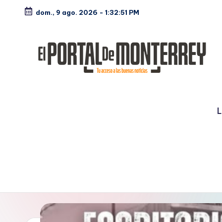
dom., 9 ago. 2026
-
1:32:52 PM
Saltar
al
contenido
E
Noticias
l
L
P
o
rt
a
l