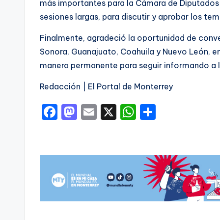
más importantes para la Cámara de Diputados 
sesiones largas, para discutir y aprobar los te
Finalmente, agradeció la oportunidad de conve
Sonora, Guanajuato, Coahuila y Nuevo León, ent
manera permanente para seguir informando a l
Redacción | El Portal de Monterrey
F
M
E
X
W
C
a
a
m
h
o
c
st
ai
a
m
e
o
l
ts
p
b
d
A
ar
o
o
p
ti
o
n
p
r