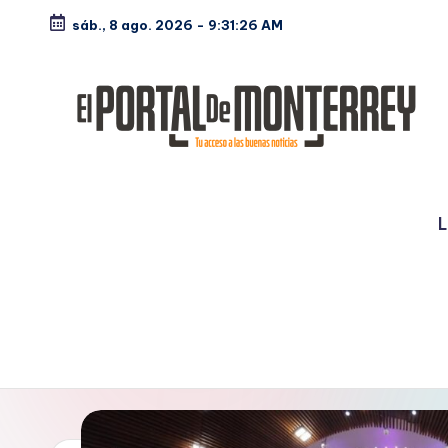
sáb., 8 ago. 2026
-
9:31:28 AM
Saltar
al
contenido
E
Noticias
l
L
P
o
rt
a
l