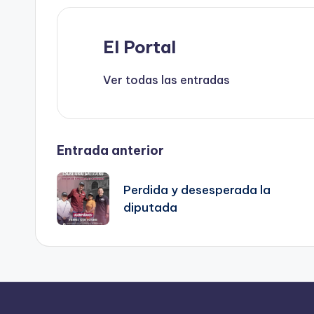
k
El Portal
Ver todas las entradas
Navegación
Entrada anterior
de
Perdida y desesperada la
diputada
entradas