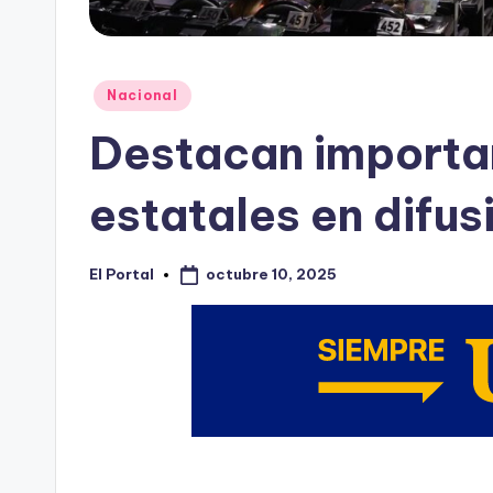
Publicado
Nacional
en
Destacan importa
estatales en difus
octubre 10, 2025
El Portal
Publicado
por