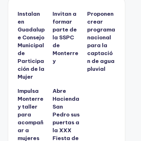
Instalan
Invitan a
Proponen
en
formar
crear
Guadalup
parte de
programa
e Consejo
la SSPC
nacional
Municipal
de
para la
de
Monterre
captació
Participa
y
n de agua
ción de la
pluvial
Mujer
Impulsa
Abre
Monterre
Hacienda
y taller
San
para
Pedro sus
acompañ
puertas a
ar a
la XXX
mujeres
Fiesta de