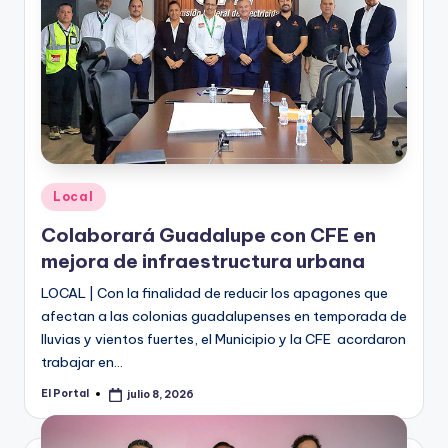
Publicado
Local
en
Colaborará Guadalupe con CFE en
mejora de infraestructura urbana
LOCAL | Con la finalidad de reducir los apagones que
afectan a las colonias guadalupenses en temporada de
lluvias y vientos fuertes, el Municipio y la CFE acordaron
trabajar en…
El Portal
julio 8, 2026
Publicado
por