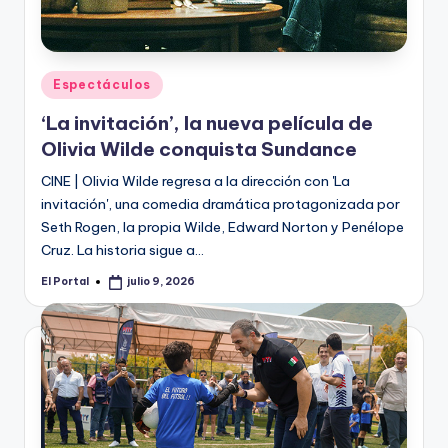
Publicado
Espectáculos
en
‘La invitación’, la nueva película de
Olivia Wilde conquista Sundance
CINE | Olivia Wilde regresa a la dirección con 'La
invitación', una comedia dramática protagonizada por
Seth Rogen, la propia Wilde, Edward Norton y Penélope
Cruz. La historia sigue a…
El Portal
julio 9, 2026
Publicado
por