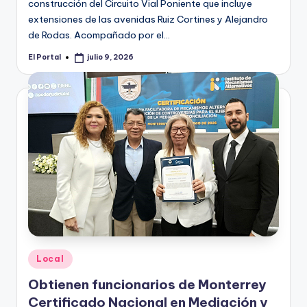
construcción del Circuito Vial Poniente que incluye
extensiones de las avenidas Ruiz Cortines y Alejandro
de Rodas. Acompañado por el…
El Portal
julio 9, 2026
Publicado
por
Publicado
Local
en
Obtienen funcionarios de Monterrey
Certificado Nacional en Mediación y