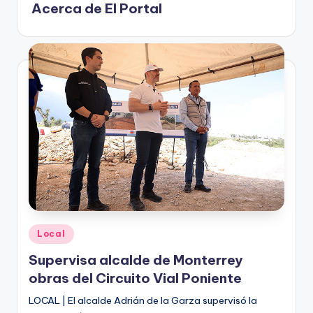
o
Acerca de El Portal
n
t
e
rr
e
y
Publicado
Local
en
Supervisa alcalde de Monterrey
obras del Circuito Vial Poniente
LOCAL | El alcalde Adrián de la Garza supervisó la