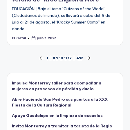
EDUCACIÓN | Bajo el tema “Citizens of the World”,
(Ciudadanos del mundo), se llevará a cabo del 9 de
julio al 21 de agosto, el “Krocky Summer Camp” en
donde…
El Portal
julio 7, 2026
Publicado
por
Paginación
1
…
8
9
10
11
12
…
495
PÁGINA
SIGUIENTE
ANTERIOR
PÁGINA
de
entradas
Impulsa Monterrey taller para acompañar a
mujeres en procesos de pérdida y duelo
Abre Hacienda San Pedro sus puertas a la XXX
Fiesta de la Cultura Regional
Apoya Guadalupe en la limpieza de escuelas
Invita Monterrey a tramitar la tarjeta de la Regio