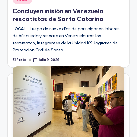
en
Concluyen misión en Venezuela
rescatistas de Santa Catarina
LOCAL | Luego de nueve días de participar en labores
de búsqueda y rescate en Venezuela tras los
terremotos, integrantes de la Unidad K9 Jaguares de
Protección Civil de Santa…
El Portal
julio 9, 2026
Publicado
por