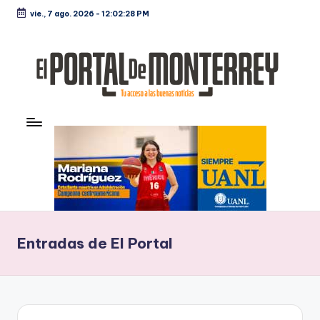
vie., 7 ago. 2026
-
12:02:29 PM
Saltar
al
contenido
E
Noticias
l
P
o
rt
al
Entradas de El Portal
d
e
M