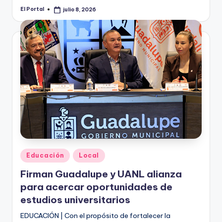
El Portal
julio 8, 2026
Publicado
por
Publicado
Educación
Local
en
Firman Guadalupe y UANL alianza
para acercar oportunidades de
estudios universitarios
EDUCACIÓN | Con el propósito de fortalecer la