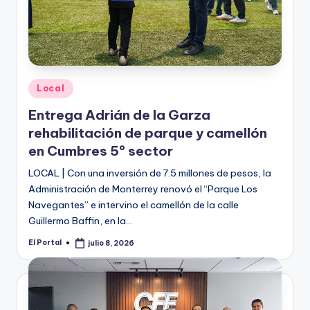
Publicado
Local
en
Entrega Adrián de la Garza
rehabilitación de parque y camellón
en Cumbres 5º sector
LOCAL | Con una inversión de 7.5 millones de pesos, la
Administración de Monterrey renovó el “Parque Los
Navegantes” e intervino el camellón de la calle
Guillermo Baffin, en la…
El Portal
julio 8, 2026
Publicado
por