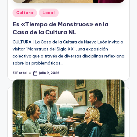
Publicado
Cultura
Local
en
Es «Tiempo de Monstruos» en la
Casa de la Cultura NL
CULTURA | La Casa de la Cultura de Nuevo León invita a
visitar “Monstruos del Siglo XX”, una exposición
colectiva que a través de diversas disciplinas reflexiona
sobre las problemáticas…
El Portal
julio 9, 2026
Publicado
por