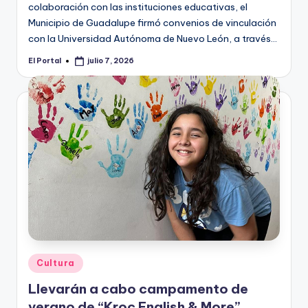
colaboración con las instituciones educativas, el
Municipio de Guadalupe firmó convenios de vinculación
con la Universidad Autónoma de Nuevo León, a través…
El Portal
julio 7, 2026
Publicado
por
Publicado
Cultura
en
Llevarán a cabo campamento de
verano de “Kroc English & More”