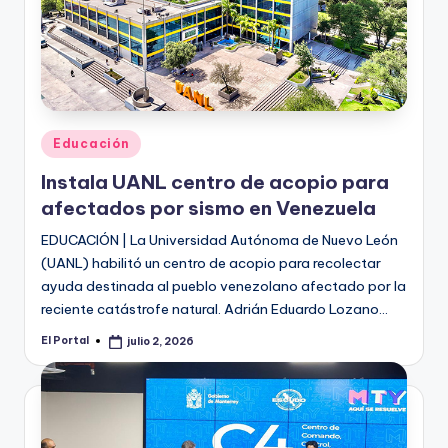
Publicado
Educación
en
Instala UANL centro de acopio para
afectados por sismo en Venezuela
EDUCACIÓN | La Universidad Autónoma de Nuevo León
(UANL) habilitó un centro de acopio para recolectar
ayuda destinada al pueblo venezolano afectado por la
reciente catástrofe natural. Adrián Eduardo Lozano…
El Portal
julio 2, 2026
Publicado
por