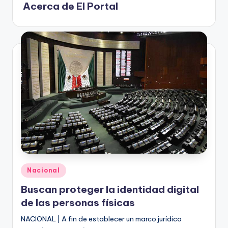
o
Acerca de El Portal
n
t
e
rr
e
y
Publicado
Nacional
en
Buscan proteger la identidad digital
de las personas físicas
NACIONAL | A fin de establecer un marco jurídico