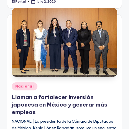
El Portal
julio 2, 2026
Publicado
por
Publicado
Nacional
en
Llaman a fortalecer inversión
japonesa en México y generar más
empleos
NACIONAL | La presidenta de la Cámara de Diputados
de México, Kenia López Rabadán, sostuvo un encuentro