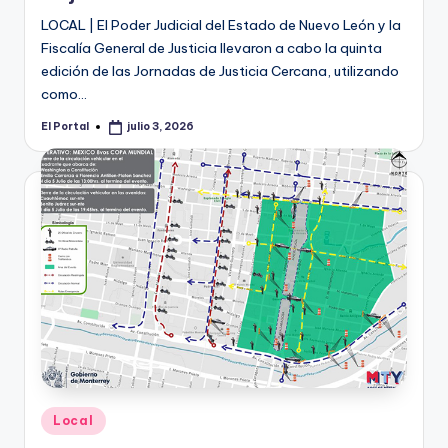
LOCAL | El Poder Judicial del Estado de Nuevo León y la
Fiscalía General de Justicia llevaron a cabo la quinta
edición de las Jornadas de Justicia Cercana, utilizando
como…
El Portal
julio 3, 2026
Publicado
por
Publicado
Local
en