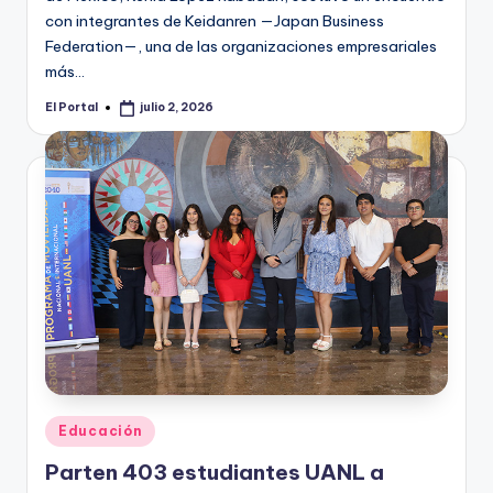
con integrantes de Keidanren —Japan Business
Federation—, una de las organizaciones empresariales
más…
El Portal
julio 2, 2026
Publicado
por
Publicado
Educación
en
Parten 403 estudiantes UANL a