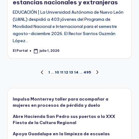
estancias nacionales y extranjeras
EDUCACIÓN | La Universidad Autónoma de Nuevo León
(UANL) despidió a 403 jóvenes del Programa de
Movilidad Nacional e Internacional para el semestre
agosto-diciembre 2026. El Rector Santos Guzmán
López…
El Portal
julio 1, 2026
Publicado
por
Paginación
1
…
10
11
12
13
14
…
495
PÁGINA
SIGUIENTE
ANTERIOR
PÁGINA
de
entradas
Impulsa Monterrey taller para acompañar a
mujeres en procesos de pérdida y duelo
Abre Hacienda San Pedro sus puertas a la XXX
Fiesta de la Cultura Regional
Apoya Guadalupe en la limpieza de escuelas