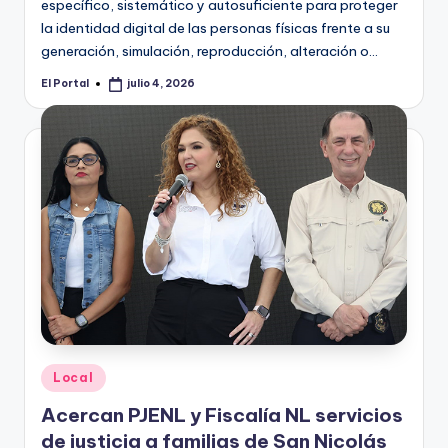
específico, sistemático y autosuficiente para proteger
la identidad digital de las personas físicas frente a su
generación, simulación, reproducción, alteración o…
El Portal
julio 4, 2026
Publicado
por
Publicado
Local
en
Acercan PJENL y Fiscalía NL servicios
de justicia a familias de San Nicolás