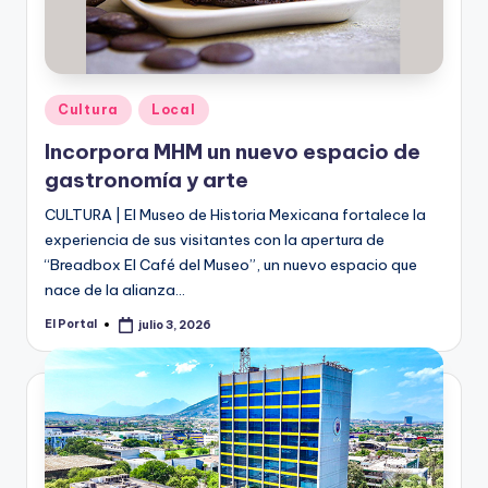
Publicado
Cultura
Local
en
Incorpora MHM un nuevo espacio de
gastronomía y arte
CULTURA | El Museo de Historia Mexicana fortalece la
experiencia de sus visitantes con la apertura de
“Breadbox El Café del Museo”, un nuevo espacio que
nace de la alianza…
El Portal
julio 3, 2026
Publicado
por