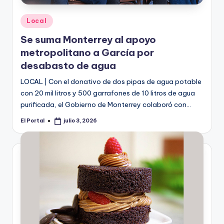
Publicado
Local
en
Se suma Monterrey al apoyo
metropolitano a García por
desabasto de agua
LOCAL | Con el donativo de dos pipas de agua potable
con 20 mil litros y 500 garrafones de 10 litros de agua
purificada, el Gobierno de Monterrey colaboró con…
El Portal
julio 3, 2026
Publicado
por