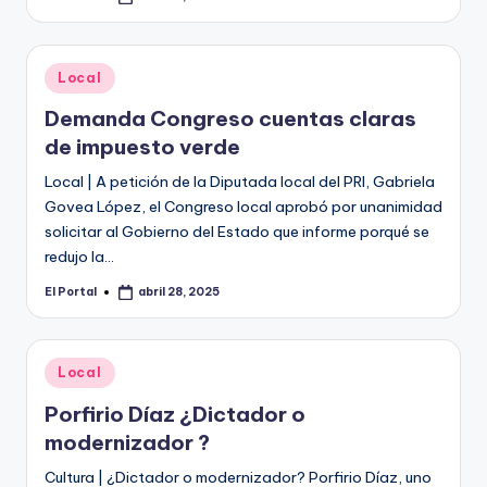
Publicado
por
Publicado
Local
en
Demanda Congreso cuentas claras
de impuesto verde
Local | A petición de la Diputada local del PRI, Gabriela
Govea López, el Congreso local aprobó por unanimidad
solicitar al Gobierno del Estado que informe porqué se
redujo la…
El Portal
abril 28, 2025
Publicado
por
Publicado
Local
en
Porfirio Díaz ¿Dictador o
modernizador ?
Cultura | ¿Dictador o modernizador? Porfirio Díaz, uno