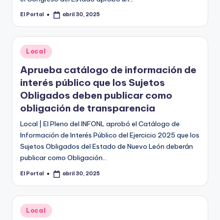
El Portal
abril 30, 2025
Publicado
por
Publicado
Local
en
Aprueba catálogo de información de
interés público que los Sujetos
Obligados deben publicar como
obligación de transparencia
Local | El Pleno del INFONL aprobó el Catálogo de
Información de Interés Público del Ejercicio 2025 que los
Sujetos Obligados del Estado de Nuevo León deberán
publicar como Obligación…
El Portal
abril 30, 2025
Publicado
por
Publicado
Local
en