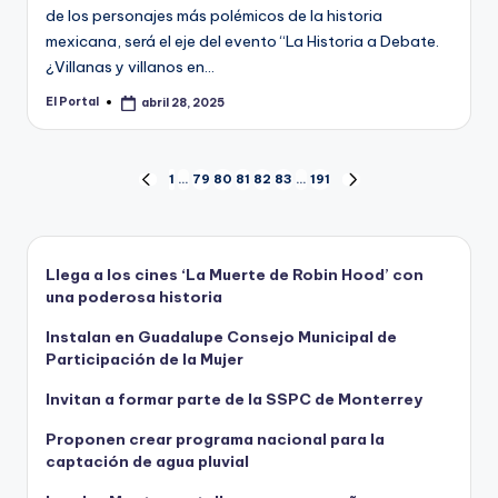
de los personajes más polémicos de la historia
mexicana, será el eje del evento “La Historia a Debate.
¿Villanas y villanos en…
El Portal
abril 28, 2025
Publicado
por
Paginación
1
…
79
80
81
82
83
…
191
PÁGINA
SIGUIENTE
ANTERIOR
PÁGINA
de
entradas
Llega a los cines ‘La Muerte de Robin Hood’ con
una poderosa historia
Instalan en Guadalupe Consejo Municipal de
Participación de la Mujer
Invitan a formar parte de la SSPC de Monterrey
Proponen crear programa nacional para la
captación de agua pluvial