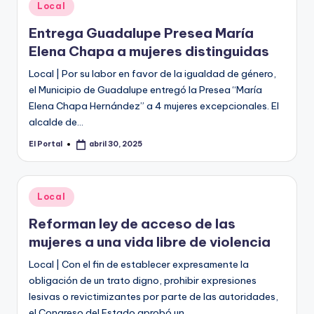
o
Publicado
Local
en
n
Entrega Guadalupe Presea María
t
Elena Chapa a mujeres distinguidas
e
Local | Por su labor en favor de la igualdad de género,
el Municipio de Guadalupe entregó la Presea “María
rr
Elena Chapa Hernández” a 4 mujeres excepcionales. El
e
alcalde de…
y
El Portal
abril 30, 2025
Publicado
por
Publicado
Local
en
Reforman ley de acceso de las
mujeres a una vida libre de violencia
Local | Con el fin de establecer expresamente la
obligación de un trato digno, prohibir expresiones
lesivas o revictimizantes por parte de las autoridades,
el Congreso del Estado aprobó un…