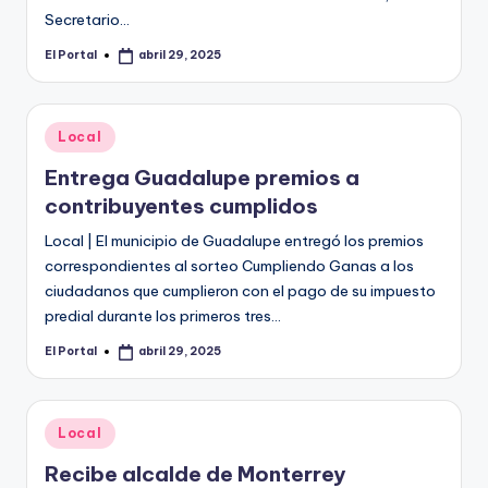
Secretario…
El Portal
abril 29, 2025
Publicado
por
Publicado
Local
en
Entrega Guadalupe premios a
contribuyentes cumplidos
Local | El municipio de Guadalupe entregó los premios
correspondientes al sorteo Cumpliendo Ganas a los
ciudadanos que cumplieron con el pago de su impuesto
predial durante los primeros tres…
El Portal
abril 29, 2025
Publicado
por
Publicado
Local
en
Recibe alcalde de Monterrey