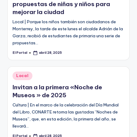
propuestas de niñas y niños para
mejorar la ciudad
Local | Porque los niños también son ciudadanos de
Monterrey, la tarde de este lunes el alcalde Adrián de la
Garza, recibió de estudiantes de primaria una serie de
propuestas…
El Portal
abril 28, 2025
Publicado
por
Publicado
Local
en
Invitan a la primera «Noche de
Museos » de 2025
Cultura | En el marco de la celebración del Día Mundial
del Libro, CONARTE retoma las gustadas “Noches de
Museos”, que, en esta edición, la primera del año, se
llevará…
El Portal
abril 28, 2025